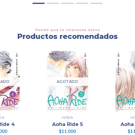
Puede que te interesen estos
Productos recomendados
TADO
AGOTADO
EA
IVREA
I
Ride 4
Aoha Ride 5
Aoha 
000
$11.000
$11