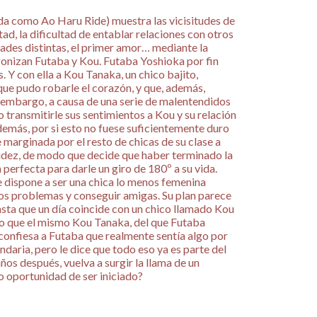
a como Ao Haru Ride) muestra las vicisitudes de
stad, la dificultad de entablar relaciones con otros
des distintas, el primer amor… mediante la
gonizan Futaba y Kou. Futaba Yoshioka por fin
s. Y con ella a Kou Tanaka, un chico bajito,
 que pudo robarle el corazón, y que, además,
 embargo, a causa de una serie de malentendidos
 transmitirle sus sentimientos a Kou y su relación
Además, por si esto no fuese suficientemente duro
 marginada por el resto de chicas de su clase a
midez, de modo que decide que haber terminado la
 perfecta para darle un giro de 180º a su vida.
se dispone a ser una chica lo menos femenina
vos problemas y conseguir amigas. Su plan parece
hasta que un día coincide con un chico llamado Kou
o que el mismo Kou Tanaka, del que Futaba
confiesa a Futaba que realmente sentía algo por
daria, pero le dice que todo eso ya es parte del
ños después, vuelva a surgir la llama de un
o oportunidad de ser iniciado?