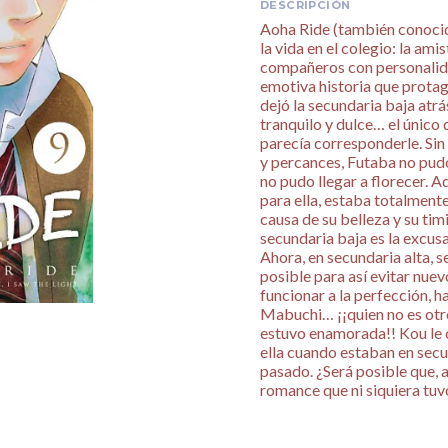
DESCRIPCIÓN
Aoha Ride (también conocid
la vida en el colegio: la ami
compañeros con personalida
emotiva historia que prota
dejó la secundaria baja atrá
tranquilo y dulce… el único
parecía corresponderle. Sin
y percances, Futaba no pudo
no pudo llegar a florecer. 
para ella, estaba totalmente
causa de su belleza y su ti
secundaria baja es la excusa
Ahora, en secundaria alta, 
posible para así evitar nue
funcionar a la perfección, 
Mabuchi… ¡¡quien no es otr
estuvo enamorada!! Kou le 
ella cuando estaban en secun
pasado. ¿Será posible que, a
romance que ni siquiera tuv