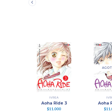
AGO
IVREA
IVR
Aoha Ride 3
Aoha 
$11.000
$11.