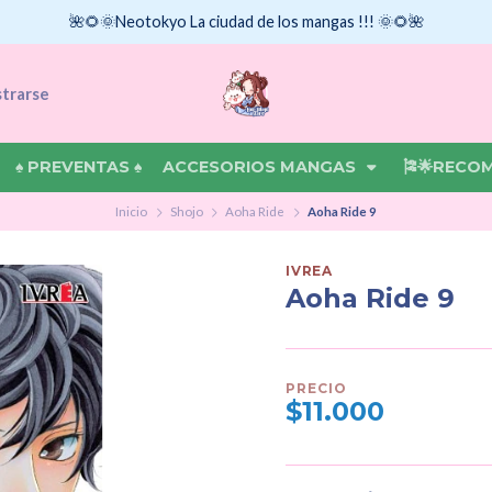
🌺🌻🌞Neotokyo La ciudad de los mangas !!! 🌞🌻🌺
strarse
♠ PREVENTAS ♠
ACCESORIOS MANGAS
🎏🌟RECO
Inicio
Shojo
Aoha Ride
Aoha Ride 9
IVREA
Aoha Ride 9
PRECIO
$11.000