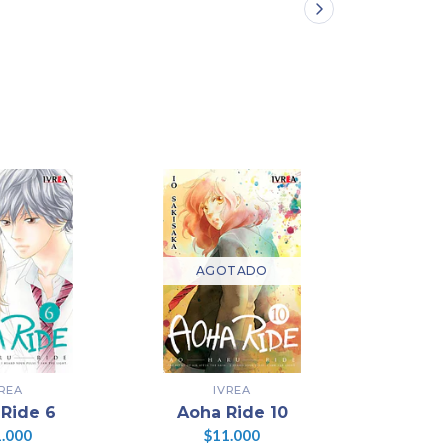
AGOTADO
AG
VREA
IVREA
Ride 6
Aoha Ride 10
Aoha
.000
$11.000
$1