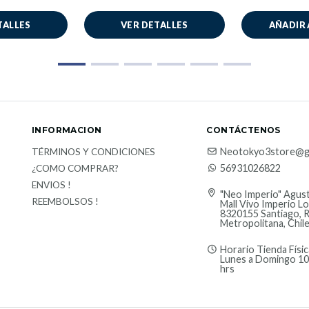
TALLES
VER DETALLES
AÑADIR 
INFORMACION
CONTÁCTENOS
Neotokyo3store@g
TÉRMINOS Y CONDICIONES
56931026822
¿COMO COMPRAR?
ENVIOS !
"Neo Imperio" Agust
REEMBOLSOS !
Mall Vivo Imperio Lo
8320155 Santiago, 
Metropolitana, Chil
Horario Tienda Físic
Lunes a Domingo 10
hrs