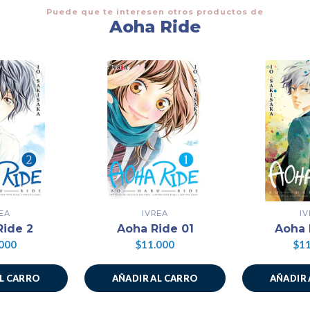
Puede que te interesen otros productos de
Aoha Ride
EA
IVREA
I
Ride 2
Aoha Ride 01
Aoha 
000
$11.000
$11
AL CARRO
AÑADIR AL CARRO
AÑADIR 