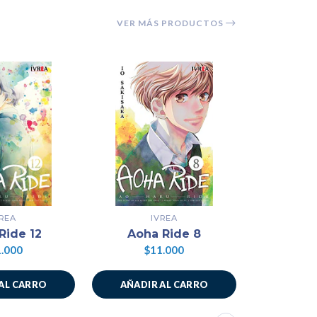
VER MÁS PRODUCTOS
VREA
IVREA
Ride 12
Aoha Ride 8
Aoha
.000
$11.000
$1
AL CARRO
AÑADIR AL CARRO
AÑADIR