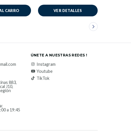
AL CARRO
VER DETALLES
VER 
ÚNETE A NUESTRAS REDES !
mail.com
Instagram
Youtube
TikTok
inas 883,
cal J10,
Región
e
a:
:00 a 19:45