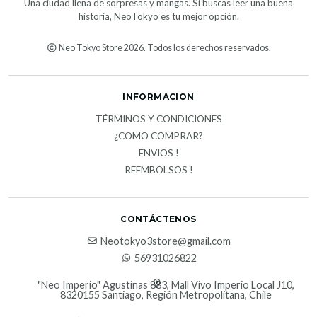
Una ciudad llena de sorpresas y mangas. Si buscas leer una buena
historia, NeoTokyo es tu mejor opción.
Neo Tokyo Store 2026. Todos los derechos reservados.
INFORMACION
TÉRMINOS Y CONDICIONES
¿COMO COMPRAR?
ENVIOS !
REEMBOLSOS !
CONTÁCTENOS
Neotokyo3store@gmail.com
56931026822
"Neo Imperio" Agustinas 883, Mall Vivo Imperio Local J10,
8320155 Santiago, Región Metropolitana, Chile