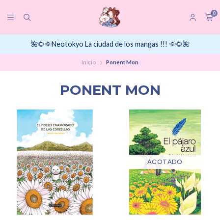
0
🌺🌻🌞Neotokyo La ciudad de los mangas !!! 🌞🌻🌺
Inicio
Ponent Mon
PONENT MON
AGOTADO