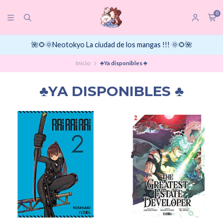
0
🌺🌻🌞Neotokyo La ciudad de los mangas !!! 🌞🌻🌺
Inicio
♣Ya disponibles ♣
♣YA DISPONIBLES ♣