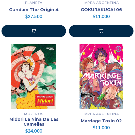
PLANETA
IVREA ARGENTINA
Gundam The Origin 4
GOKURAKUGAI 06
$27.500
$11.000
MOZTROS
IVREA ARGENTINA
Midori La Niña De Las
Marriage Toxin 02
Camelias
$11.000
$24.000