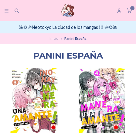
0
🌺🌻🌞Neotokyo La ciudad de los mangas !!! 🌞🌻🌺
Inicio
Panini España
PANINI ESPAÑA