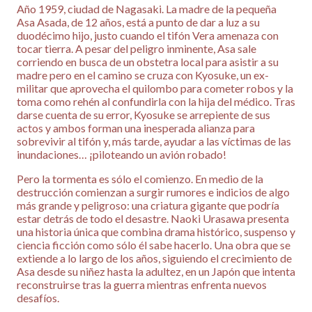
Año 1959, ciudad de Nagasaki. La madre de la pequeña
Asa Asada, de 12 años, está a punto de dar a luz a su
duodécimo hijo, justo cuando el tifón Vera amenaza con
tocar tierra. A pesar del peligro inminente, Asa sale
corriendo en busca de un obstetra local para asistir a su
madre pero en el camino se cruza con Kyosuke, un ex-
militar que aprovecha el quilombo para cometer robos y la
toma como rehén al confundirla con la hija del médico. Tras
darse cuenta de su error, Kyosuke se arrepiente de sus
actos y ambos forman una inesperada alianza para
sobrevivir al tifón y, más tarde, ayudar a las víctimas de las
inundaciones… ¡piloteando un avión robado!
Pero la tormenta es sólo el comienzo. En medio de la
destrucción comienzan a surgir rumores e indicios de algo
más grande y peligroso: una criatura gigante que podría
estar detrás de todo el desastre. Naoki Urasawa presenta
una historia única que combina drama histórico, suspenso y
ciencia ficción como sólo él sabe hacerlo. Una obra que se
extiende a lo largo de los años, siguiendo el crecimiento de
Asa desde su niñez hasta la adultez, en un Japón que intenta
reconstruirse tras la guerra mientras enfrenta nuevos
desafíos.