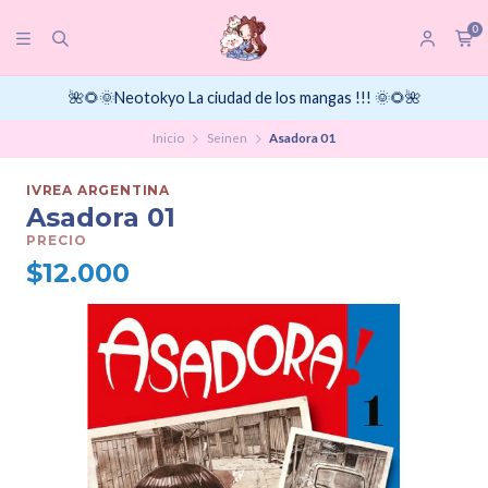
0
🌺🌻🌞Neotokyo La ciudad de los mangas !!! 🌞🌻🌺
Inicio
Seinen
Asadora 01
IVREA ARGENTINA
Asadora 01
PRECIO
$12.000