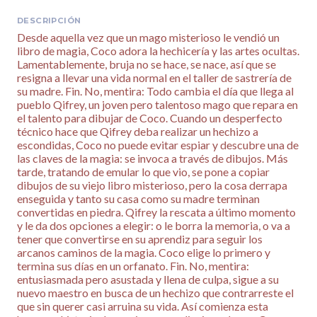
DESCRIPCIÓN
Desde aquella vez que un mago misterioso le vendió un
libro de magia, Coco adora la hechicería y las artes ocultas.
Lamentablemente, bruja no se hace, se nace, así que se
resigna a llevar una vida normal en el taller de sastrería de
su madre. Fin. No, mentira: Todo cambia el día que llega al
pueblo Qifrey, un joven pero talentoso mago que repara en
el talento para dibujar de Coco. Cuando un desperfecto
técnico hace que Qifrey deba realizar un hechizo a
escondidas, Coco no puede evitar espiar y descubre una de
las claves de la magia: se invoca a través de dibujos. Más
tarde, tratando de emular lo que vio, se pone a copiar
dibujos de su viejo libro misterioso, pero la cosa derrapa
enseguida y tanto su casa como su madre terminan
convertidas en piedra. Qifrey la rescata a último momento
y le da dos opciones a elegir: o le borra la memoria, o va a
tener que convertirse en su aprendiz para seguir los
arcanos caminos de la magia. Coco elige lo primero y
termina sus días en un orfanato. Fin. No, mentira:
entusiasmada pero asustada y llena de culpa, sigue a su
nuevo maestro en busca de un hechizo que contrarreste el
que sin querer casi arruina su vida. Así comienza esta