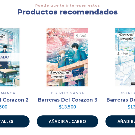
Puede que te interesen estos
Productos recomendados
TADO
O MANGA
DISTRITO MANGA
DISTRI
l Corazon 2
Barreras Del Corazon 3
Barreras D
500
$13.500
$13
TALLES
AÑADIR AL CARRO
AÑADIR 