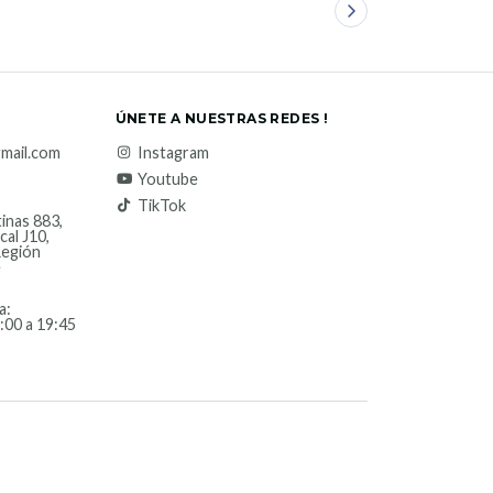
ÚNETE A NUESTRAS REDES !
mail.com
Instagram
Youtube
TikTok
inas 883,
cal J10,
Región
e
a:
:00 a 19:45