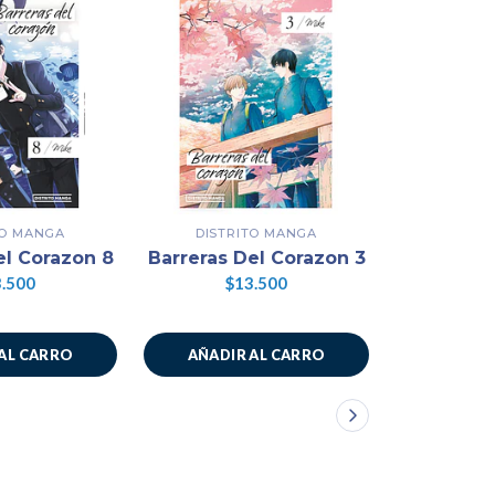
TO MANGA
DISTRITO MANGA
DISTR
La Luna 
el Corazon 8
Barreras Del Corazon 3
De L
.500
$13.500
$1
AL CARRO
AÑADIR AL CARRO
AÑADIR