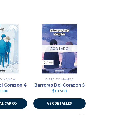
AGOTADO
TO MANGA
DISTRITO MANGA
DISTR
el Corazon 4
Barreras Del Corazon 5
Barreras 
.500
$13.500
$1
AL CARRO
VER DETALLES
AÑADIR