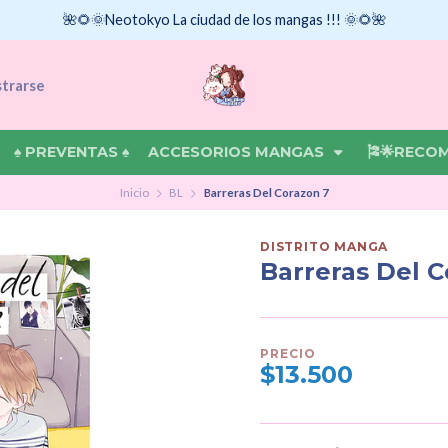
🌺🌻🌞Neotokyo La ciudad de los mangas !!! 🌞🌻🌺
strarse
♠ PREVENTAS ♠
ACCESORIOS MANGAS
🎏🌟RECO
Inicio
BL
Barreras Del Corazon 7
DISTRITO MANGA
Barreras Del C
PRECIO
$13.500