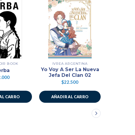
OIR BOOK
IVREA ARGENTINA
IVREA
Yo Voy A Ser La Nueva
Yo Voy A 
erba
Jefa Del Clan 02
Jefa D
.000
$22.500
$2
AL CARRO
AÑADIR AL CARRO
AÑADIR