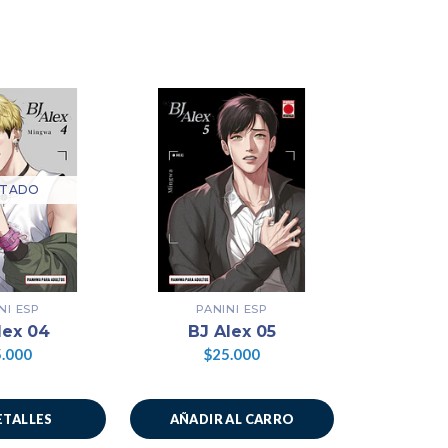
TADO
AG
NI ESP
PANINI ESP
PAN
lex 04
BJ Alex 05
BJ 
.000
$25.000
$2
ETALLES
AÑADIR AL CARRO
VER 