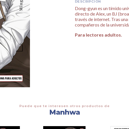
DESCRIPCIÓN
Dong-gyun es un tímido univ
directo de Alex, un BJ (bro
través de internet. Tras un
compañeros de la universid
Para lectores adultos.
Puede que te interesen otros productos de
Manhwa