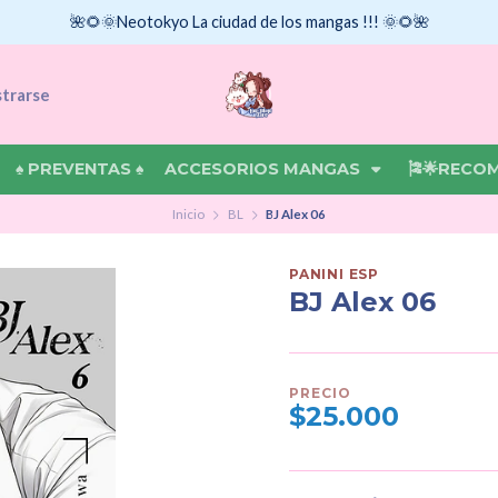
🌺🌻🌞Neotokyo La ciudad de los mangas !!! 🌞🌻🌺
strarse
♠ PREVENTAS ♠
ACCESORIOS MANGAS
🎏🌟RECO
Inicio
BL
BJ Alex 06
PANINI ESP
BJ Alex 06
PRECIO
$25.000