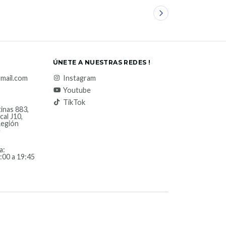
ÚNETE A NUESTRAS REDES !
mail.com
Instagram
Youtube
TikTok
inas 883,
cal J10,
Región
e
a:
:00 a 19:45