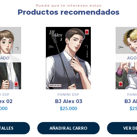
Puede que te interesen estos
Productos recomendados
TADO
AGO
I ESP
PANINI ESP
PANI
ex 02
BJ Alex 03
BJ A
000
$25.000
$25
TALLES
AÑADIR AL CARRO
VER D