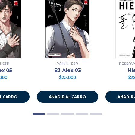
I ESP
PANINI ESP
RESERV
ex 05
BJ Alex 03
Hi
000
$25.000
$32
AL CARRO
AÑADIR AL CARRO
AÑADIR 