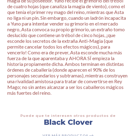
magia de su poseedor. Yuno recibe el grimorio del trébol
de cuatro hojas (que canaliza la magia de viento), como el
que tenía el primer rey mago del reino, mientras que Asta
no liga ni un pin. Sin embargo, cuando un ladrón incapacita
a Yuno para intentar vender su grimorio en el mercado
negro, Asta convoca su propio grimorio, un extraño tomo
deslucido que contiene un trébol de cinco hojas, ¡que
esconde los secretos de la extraña Anti-Magia (que
permite cancelar todos los efectos mágicos), para
vencerlo! Como era de prever, Asta esconde mucha más
fuerza de la que aparentaba y AHORA SÍ empieza la
historia propiamente dicha. Ambos terminan en distintas
órdenes de caballería (donde aparecen el 90% de los
personajes secundarios y subtramas), mientras construyen
una rivalidad amistosa para tratar de convertirse en Rey
Mago; no sin antes alcanzar a ser los caballeros mágicos
más fuertes del reino.
Puede que te interesen otros productos de
Black Clover
VER MÁS PRODUCTOS