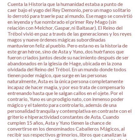
Cuenta la Historia que la humanidad estaba a punto de
caer bajo el yugo del Rey Demonio, pero un mago solitario
lo derrotó para traerle paz al mundo. Ese mago se convirtió
en leyenda y fue nombrado el primer Rey Mago (sin
relación con Melchor, Gaspar, ni Baltasar). El Reino del
Trébol vivió en paz a través de las generaciones y los reyes
magos y nueve órdenes mágicas subordinadas
mantuvieron feliz al pueblo. Pero esta no es la historia de
este gran héroe, sino de Asta y Yuno, dos huérfanos que
fueron criados juntos desde su nacimiento después de ser
abandonados en la iglesia de Hage, ubicada en la zona
olvidada del Reino del Trébol. En un mundo donde todos
tienen poder mágico, que surge en las personas
naturalmente, Asta es la única persona completamente
incapaz de hacer magia, y por eso trata de compensarlo
entrenando hasta que le salgan callos en el ojete. Por el
contrario, Yuno es un prodigio nato, con inmenso poder
mágico y el talento para controlarlo, además de una
personalidad tranquila y contemplativa en contraste con el
griterío e hiperactividad constantes de Asta. Cuando
cumplen 15 años, Asta y Yuno tienen la chance de
convertirse en los denominados Caballeros Mágicos, al
recibir sus respectivos grimorios, libros que canalizan la