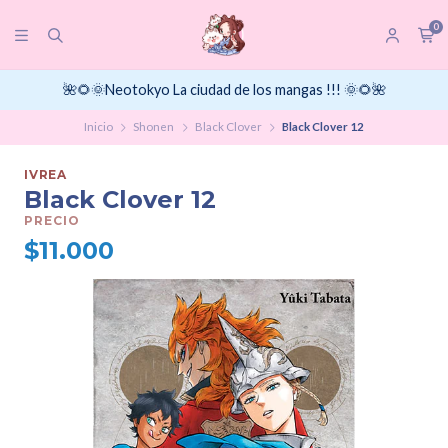
0
🌺🌻🌞Neotokyo La ciudad de los mangas !!! 🌞🌻🌺
Inicio
Shonen
Black Clover
Black Clover 12
IVREA
Black Clover 12
PRECIO
$11.000