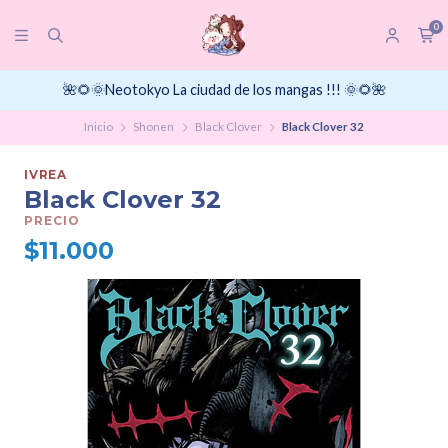
0
🌺🌻🌞Neotokyo La ciudad de los mangas !!! 🌞🌻🌺
Inicio
Shonen
Black Clover
Black Clover 32
IVREA
Black Clover 32
PRECIO
$11.000