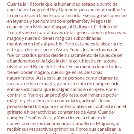
Cuenta la Historia que la humanidad estaba a punto de
caer bajo el yugo del Rey Demonio, pero un mago solitario
lo derrotó para traerle paz al mundo. Ese mago se convirtió
en leyenda y fue nombrado el primer Rey Mago (sin
relación con Melchor, Gaspar, ni Baltasar). El Reino del
Trébol vivió en paz a través de las generaciones y los reyes
magos y nueve órdenes mágicas subordinadas
mantuvieron feliz al pueblo. Pero esta no es la historia de
este gran héroe, sino de Asta y Yuno, dos huérfanos que
fueron criados juntos desde su nacimiento después de ser
abandonados en la iglesia de Hage, ubicada en la zona
olvidada del Reino del Trébol. En un mundo donde todos
tienen poder mágico, que surge en las personas
naturalmente, Asta es la única persona completamente
incapaz de hacer magia, y por eso trata de compensarlo
entrenando hasta que le salgan callos en el ojete. Por el
contrario, Yuno es un prodigio nato, con inmenso poder
mágico y el talento para controlarlo, además de una
personalidad tranquila y contemplativa en contraste con el
griterío e hiperactividad constantes de Asta. Cuando
cumplen 15 años, Asta y Yuno tienen la chance de
convertirse en los denominados Caballeros Mágicos, al
recibir sus respectivos grimorios, libros que canalizan la