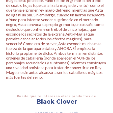
magia de su poseedor. Yuno recibe el grimorio del trébol
de cuatro hojas (que canaliza la magia de viento), como el
que tenía el primer rey mago del reino, mientras que Asta
no liga ni un pin. Sin embargo, cuando un ladrón incapacita
a Yuno para intentar vender su grimorio en el mercado
negro, Asta convoca su propio grimorio, un extraño tomo
deslucido que contiene un trébol de cinco hojas, ¡que
esconde los secretos de la extraña Anti-Magia (que
permite cancelar todos los efectos mágicos), para
vencerlo! Como era de prever, Asta esconde mucha más
fuerza de la que aparentaba y AHORA SÍ empieza la
historia propiamente dicha. Ambos terminan en distintas
órdenes de caballería (donde aparecen el 90% de los
personajes secundarios y subtramas), mientras construyen
una rivalidad amistosa para tratar de convertirse en Rey
Mago; no sin antes alcanzar a ser los caballeros mágicos
más fuertes del reino.
Puede que te interesen otros productos de
Black Clover
VER MÁS PRODUCTOS