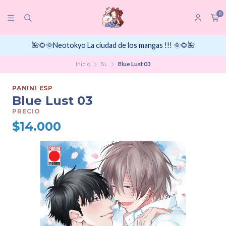
0
🌺🌻🌞Neotokyo La ciudad de los mangas !!! 🌞🌻🌺
Inicio
BL
Blue Lust 03
PANINI ESP
Blue Lust 03
PRECIO
$14.000