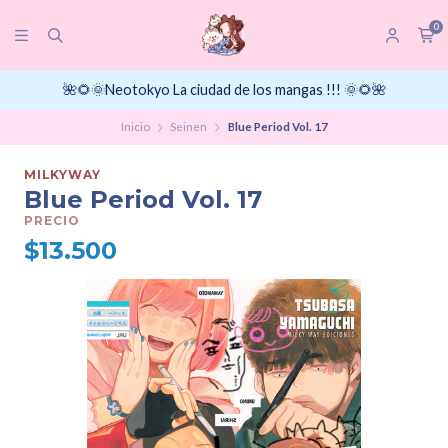
0
🌺🌻🌞Neotokyo La ciudad de los mangas !!! 🌞🌻🌺
Inicio
Seinen
Blue Period Vol. 17
MILKYWAY
Blue Period Vol. 17
PRECIO
$13.500