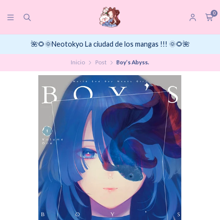
0
🌺🌻🌞Neotokyo La ciudad de los mangas !!! 🌞🌻🌺
Inicio
Post
Boy’s Abyss.