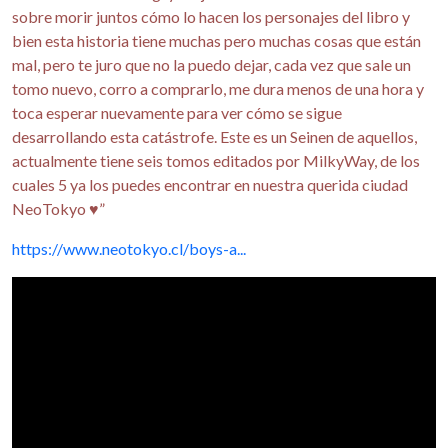
sobre morir juntos cómo lo hacen los personajes del libro y
bien esta historia tiene muchas pero muchas cosas que están
mal, pero te juro que no la puedo dejar, cada vez que sale un
tomo nuevo, corro a comprarlo, me dura menos de una hora y
toca esperar nuevamente para ver cómo se sigue
desarrollando esta catástrofe. Este es un Seinen de aquellos,
actualmente tiene seis tomos editados por MilkyWay, de los
cuales 5 ya los puedes encontrar en nuestra querida ciudad
NeoTokyo ♥”
https://www.neotokyo.cl/boys-a...