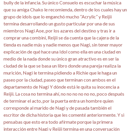
bully de la infancia. Su único Consuelo es escuchar la música
que su amiga Chako le recomienda, dentro de los cuales hay un
grupo de idols que lo enganchó mucho “Acrylic” y Reijii
termina desarrollando un gusto particular por una de sus
miembros Nagi Aoe, por los azares del destino y tras ir a
comprar una combini, Reijii se da cuenta que la cajera de la
tienda es nadie más y nadie menos que Nagi, sin tener mayor
explicación de qué hace una Idol como ella en una ciudad en
medio de la nada donde su único gran atractivo es en ser la
ciudad de la que se basa un libro donde una pareja realiza la
murición, Nagi le termina pidiendo a Richie que le haga un
paseo por la ciudad, paseo que terminan con ambos en el
departamento de Nagi Y dónde está le quita su inocencia a
Reijii. La cosa no termina ahí, no no no no no no, poco después
de terminar el acto, por la puerta entra un hombre quien
corresponde al marido de Nagi y de pasada también el
escritor de dicha historia que les comenté anteriormente. Y si
pensabas que esto era todo afírmate porque la primera
interacción entre Nagi y Reijii termina en una conversación