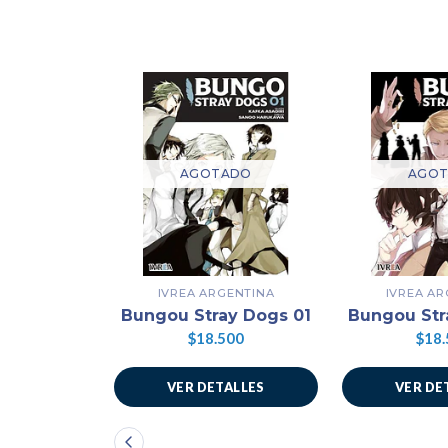
AGOTADO
AGO
IVREA ARGENTINA
IVREA AR
Bungou Stray Dogs 01
Bungou Str
$18.500
$18.
VER DETALLES
VER DE