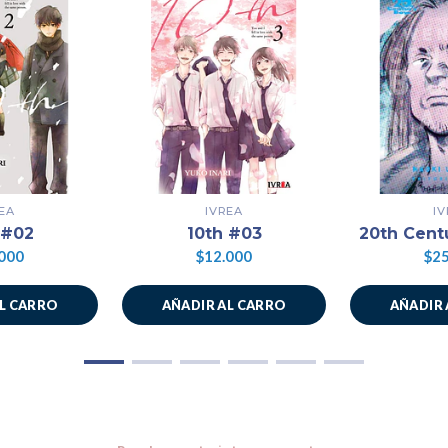
EA
IVREA
I
 #02
10th #03
20th Cent
000
$12.000
$25
AL CARRO
AÑADIR AL CARRO
AÑADIR 