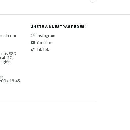
ÚNETE A NUESTRAS REDES !
mail.com
Instagram
Youtube
TikTok
inas 883,
cal J10,
Región
e
a:
:00 a 19:45