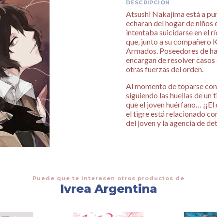
DESCRIPCIÓN
Atsushi Nakajima está a pun
echaran del hogar de niños 
intentaba suicidarse en el 
que, junto a su compañero K
Armados. Poseedores de hab
encargan de resolver casos
otras fuerzas del orden.
Al momento de toparse con
siguiendo las huellas de un
que el joven huérfano… ¡¡El
el tigre está relacionado co
del joven y la agencia de de
Puede que te interesen otros productos de
Ivrea Argentina