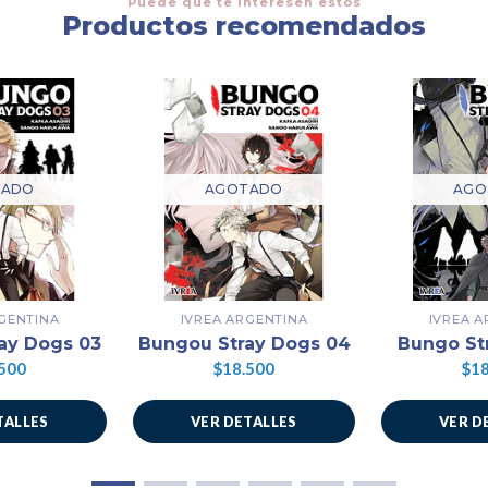
Puede que te interesen estos
Productos recomendados
TADO
AGOTADO
AGO
GENTINA
IVREA ARGENTINA
IVREA 
ay Dogs 03
Bungou Stray Dogs 04
Bungo Str
500
$18.500
$18
TALLES
VER DETALLES
VER D