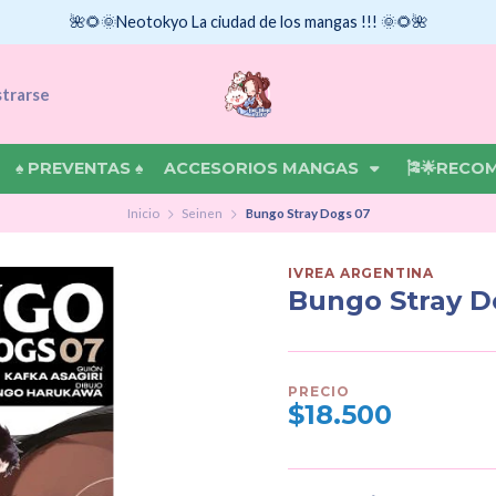
🌺🌻🌞Neotokyo La ciudad de los mangas !!! 🌞🌻🌺
strarse
♠ PREVENTAS ♠
ACCESORIOS MANGAS
🎏🌟RECO
Inicio
Seinen
Bungo Stray Dogs 07
IVREA ARGENTINA
Bungo Stray D
PRECIO
$18.500