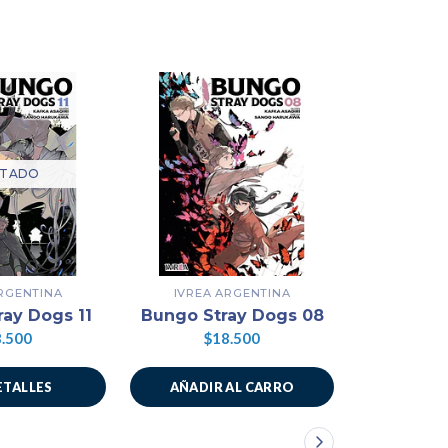
TADO
ARGENTINA
IVREA ARGENTINA
IVREA
ay Dogs 11
Bungo Stray Dogs 08
Bungou S
.500
$18.500
$1
ETALLES
AÑADIR AL CARRO
AÑADIR