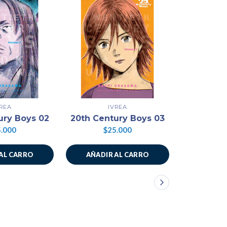
VREA
IVREA
ury Boys 02
20th Century Boys 03
20th Cen
.000
$25.000
$2
AL CARRO
AÑADIR AL CARRO
AÑADIR