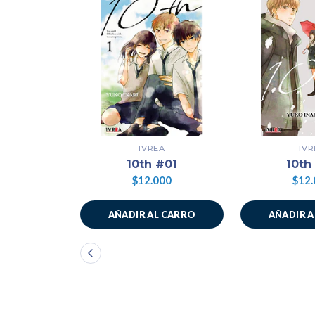
IVREA
IVR
10th #01
10th
$12.000
$12.
AÑADIR AL CARRO
AÑADIR 