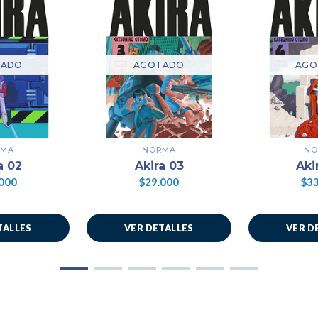
TADO
AGOTADO
AGO
RMA
NORMA
NO
a 02
Akira 03
Aki
000
$29.000
$33
TALLES
VER DETALLES
VER D