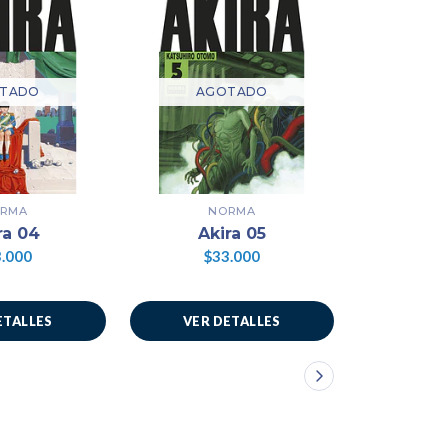
TADO
AGOTADO
AG
RMA
NORMA
N
ra 04
Akira 05
Akira 06
.000
$33.000
$3
ETALLES
VER DETALLES
VER 