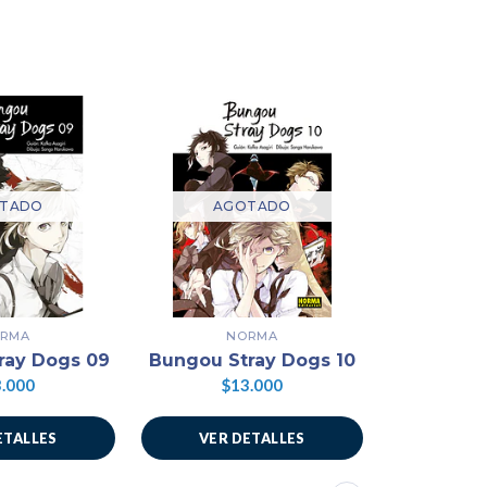
TADO
AGOTADO
AG
RMA
NORMA
N
ray Dogs 09
Bungou Stray Dogs 10
Bungou S
.000
$13.000
$1
ETALLES
VER DETALLES
VER 