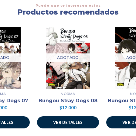
Puede que te interesen estos
Productos recomendados
TADO
AGOTADO
AGO
RMA
NORMA
NO
ay Dogs 07
Bungou Stray Dogs 08
Bungou St
000
$12.000
$13
TALLES
VER DETALLES
VER D