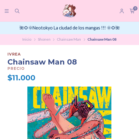
0
🌺🌻🌞Neotokyo La ciudad de los mangas !!! 🌞🌻🌺
Inicio
Shonen
Chainsaw Man
Chainsaw Man 08
IVREA
Chainsaw Man 08
PRECIO
$11.000