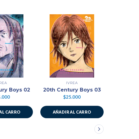
VREA
IVREA
ury Boys 02
20th Century Boys 03
20th Cen
.000
$25.000
$2
AL CARRO
AÑADIR AL CARRO
AÑADIR