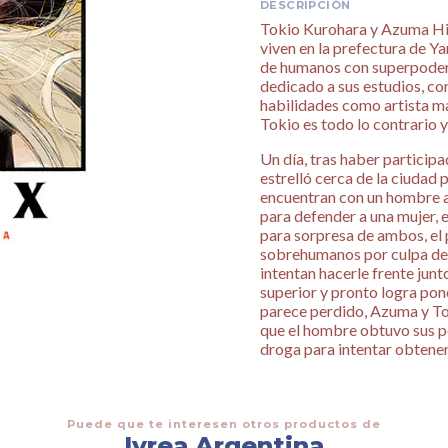
DESCRIPCIÓN
Tokio Kurohara y Azuma Hig
viven en la prefectura de Y
de humanos con superpodere
dedicado a sus estudios, con 
habilidades como artista ma
Tokio es todo lo contrario 
Un día, tras haber participa
estrelló cerca de la ciudad 
encuentran con un hombre a
para defender a una mujer, 
para sorpresa de ambos, el
sobrehumanos por culpa de 
intentan hacerle frente junt
superior y pronto logra pon
parece perdido, Azuma y Tok
que el hombre obtuvo sus pod
droga para intentar obtener
Puede que te interesen otros productos de
Ivrea Argentina