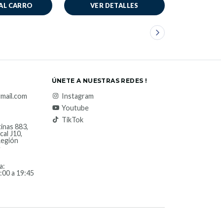
AL CARRO
VER DETALLES
AÑADIR
ÚNETE A NUESTRAS REDES !
mail.com
Instagram
Youtube
TikTok
inas 883,
cal J10,
Región
e
a:
:00 a 19:45