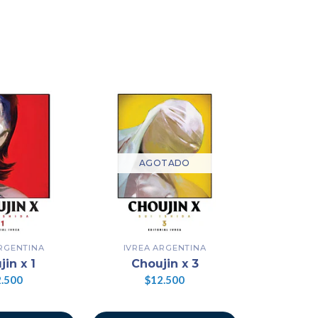
AGOTADO
ARGENTINA
IVREA ARGENTINA
IVREA
in x 1
Choujin x 3
Chou
.500
$12.500
$1