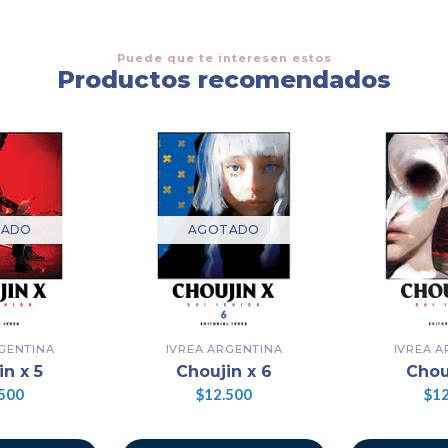
Puede que te interesen estos
Productos recomendados
TADO
AGOTADO
GENTINA
IVREA ARGENTINA
IVREA 
in x 5
Choujin x 6
Chouj
500
$12.500
$12