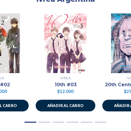
EA
IVREA
I
 #02
10th #03
20th Cent
000
$12.000
$25
AL CARRO
AÑADIR AL CARRO
AÑADIR 