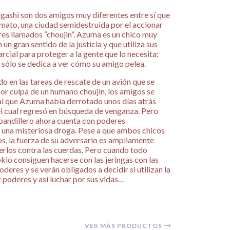
ashi son dos amigos muy diferentes entre sí que
amato, una ciudad semidestruida por el accionar
s llamados “choujin”. Azuma es un chico muy
un gran sentido de la justicia y que utiliza sus
rcial para proteger a la gente que lo necesita;
y sólo se dedica a ver cómo su amigo pelea.
do en las tareas de rescate de un avión que se
por culpa de un humano choujin, los amigos se
l que Azuma había derrotado unos días atrás
el cual regresó en búsqueda de venganza. Pero
 pandillero ahora cuenta con poderes
una misteriosa droga. Pese a que ambos chicos
os, la fuerza de su adversario es ampliamente
erlos contra las cuerdas. Pero cuando todo
io consiguen hacerse con las jeringas con las
eres y se verán obligados a decidir si utilizan la
 poderes y así luchar por sus vidas…
VER MÁS PRODUCTOS