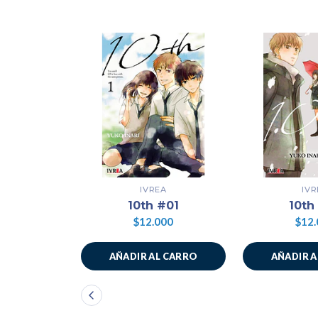
IVREA
IVR
10th #01
10th
$12.000
$12.
AÑADIR AL CARRO
AÑADIR 