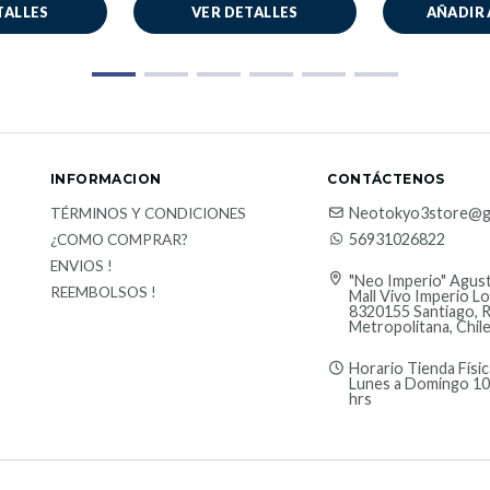
TALLES
VER DETALLES
AÑADIR 
INFORMACION
CONTÁCTENOS
Neotokyo3store@g
TÉRMINOS Y CONDICIONES
56931026822
¿COMO COMPRAR?
ENVIOS !
"Neo Imperio" Agust
REEMBOLSOS !
Mall Vivo Imperio Lo
8320155 Santiago, 
Metropolitana, Chil
Horario Tienda Físic
Lunes a Domingo 10
hrs