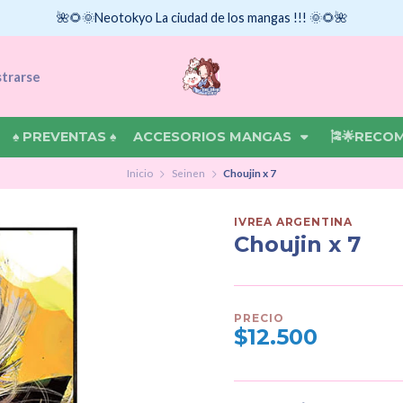
🌺🌻🌞Neotokyo La ciudad de los mangas !!! 🌞🌻🌺
strarse
♠ PREVENTAS ♠
ACCESORIOS MANGAS
🎏🌟RECO
Inicio
Seinen
Choujin x 7
IVREA ARGENTINA
Choujin x 7
PRECIO
$12.500