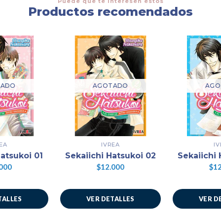
Puede que te interesen estos
Productos recomendados
TADO
AGOTADO
AGO
EA
IVREA
I
Hatsukoi 01
Sekaiichi Hatsukoi 02
Sekaiichi 
000
$12.000
$12
TALLES
VER DETALLES
VER D