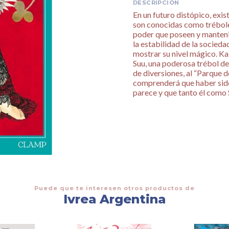
DESCRIPCIÓN
En un futuro distópico, exi
son conocidas como tréboles
poder que poseen y mantenid
la estabilidad de la socieda
mostrar su nivel mágico. Kaz
Suu, una poderosa trébol de
de diversiones, al “Parque d
comprenderá que haber sido
parece y que tanto él como
Puede que te interesen otros productos de
Ivrea Argentina