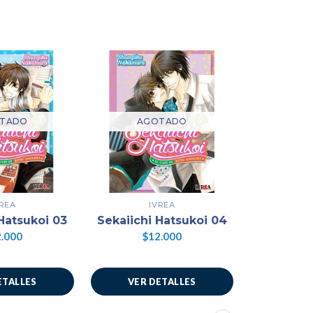
TADO
AGOTADO
AG
VREA
IVREA
DISTRI
Hatsukoi 03
Sekaiichi Hatsukoi 04
Compl
.000
$12.000
$1
ETALLES
VER DETALLES
VER 