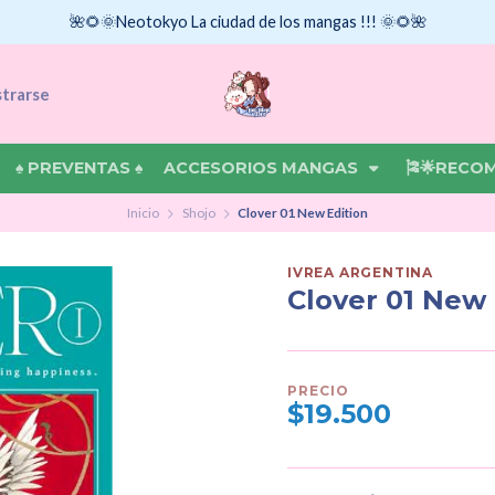
🌺🌻🌞Neotokyo La ciudad de los mangas !!! 🌞🌻🌺
strarse
♠ PREVENTAS ♠
ACCESORIOS MANGAS
🎏🌟RECO
Inicio
Shojo
Clover 01 New Edition
IVREA ARGENTINA
Clover 01 New 
PRECIO
$19.500