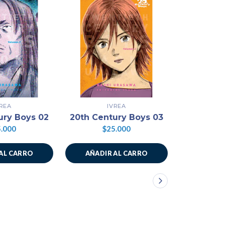
VREA
IVREA
ury Boys 02
20th Century Boys 03
20th Cen
.000
$25.000
$2
AL CARRO
AÑADIR AL CARRO
AÑADIR