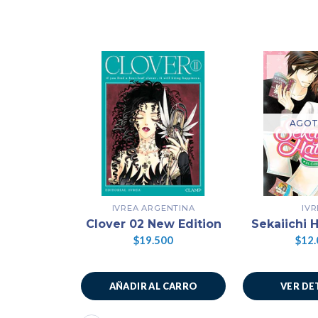
AGO
IVREA ARGENTINA
IVR
Clover 02 New Edition
Sekaiichi 
$19.500
$12.
AÑADIR AL CARRO
VER DE