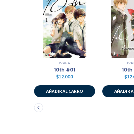
IVREA
IVR
10th #01
10th
$12.000
$12.
AÑADIR AL CARRO
AÑADIR 