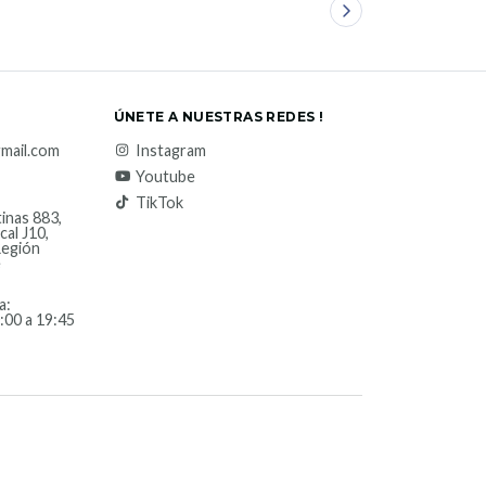
ÚNETE A NUESTRAS REDES !
mail.com
Instagram
Youtube
TikTok
inas 883,
cal J10,
Región
e
a:
:00 a 19:45