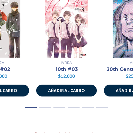
EA
IVREA
I
 #02
10th #03
20th Cent
000
$12.000
$25
AL CARRO
AÑADIR AL CARRO
AÑADIR 