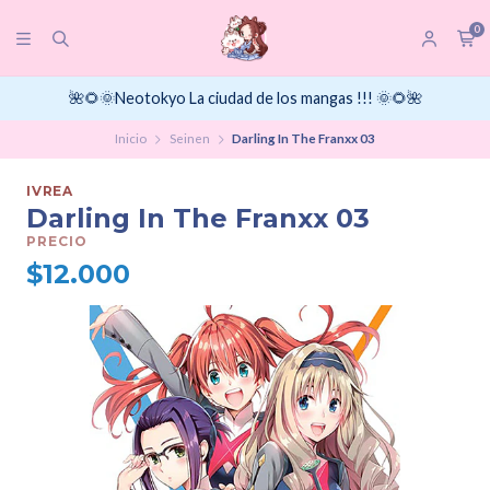
0
🌺🌻🌞Neotokyo La ciudad de los mangas !!! 🌞🌻🌺
Inicio
Seinen
Darling In The Franxx 03
IVREA
Darling In The Franxx 03
PRECIO
$12.000