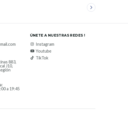
ÚNETE A NUESTRAS REDES !
mail.com
Instagram
Youtube
TikTok
inas 883,
cal J10,
Región
e
a:
:00 a 19:45