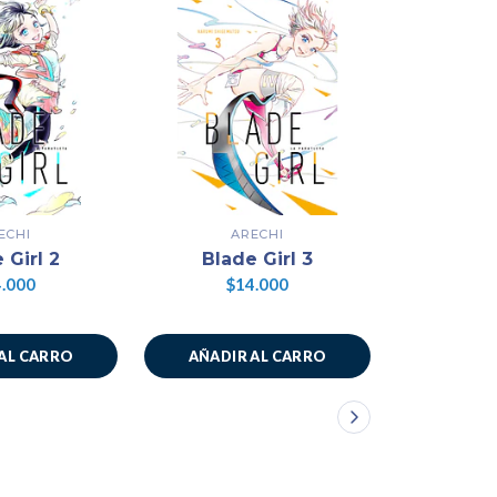
ECHI
ARECHI
A
Comerme 
 Girl 2
Blade Girl 3
El C
.000
$14.000
$1
AL CARRO
AÑADIR AL CARRO
AÑADIR