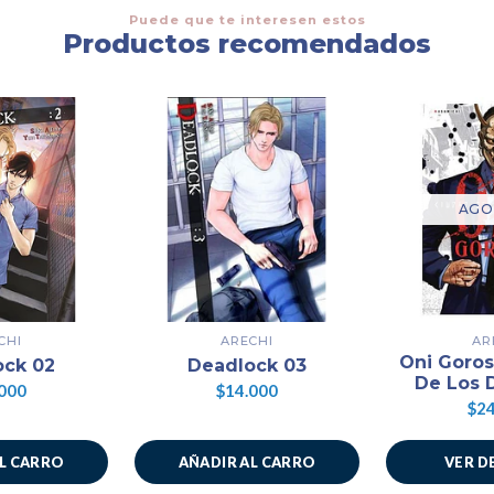
Puede que te interesen estos
Productos recomendados
AGO
CHI
ARECHI
AR
Oni Goros
ock 02
Deadlock 03
De Los 
000
$14.000
$24
AL CARRO
AÑADIR AL CARRO
VER D