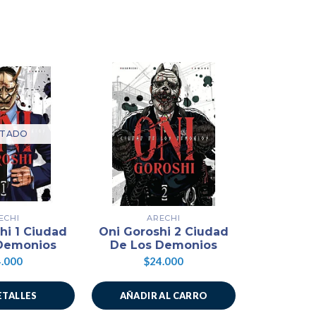
TADO
ECHI
ARECHI
MI
hi 1 Ciudad
Oni Goroshi 2 Ciudad
Rakugo H
Demonios
De Los Demonios
Vida Y
.000
$24.000
$2
ETALLES
AÑADIR AL CARRO
AÑADIR