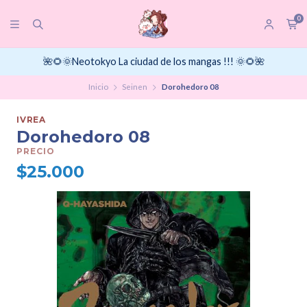
0
🌺🌻🌞Neotokyo La ciudad de los mangas !!! 🌞🌻🌺
Inicio
Seinen
Dorohedoro 08
IVREA
Dorohedoro 08
PRECIO
$25.000