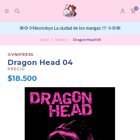
0
🌺🌻🌞Neotokyo La ciudad de los mangas !!! 🌞🌻🌺
Inicio
Seinen
Dragon Head 04
OVNIPRESS
Dragon Head 04
PRECIO
$18.500