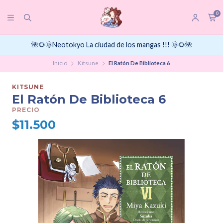
0
🌺🌻🌞Neotokyo La ciudad de los mangas !!! 🌞🌻🌺
Inicio
Kitsune
El Ratón De Biblioteca 6
KITSUNE
El Ratón De Biblioteca 6
PRECIO
$11.500