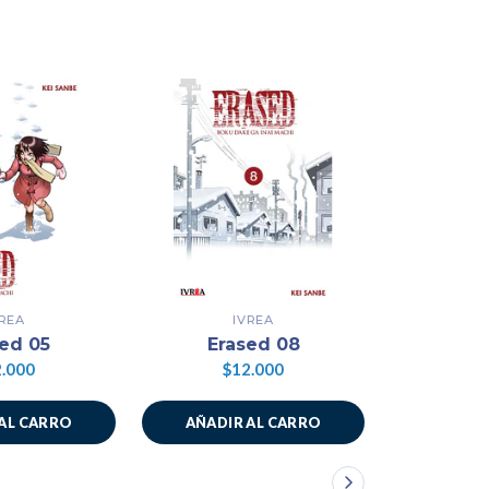
VREA
IVREA
ed 05
Erased 08
Era
.000
$12.000
$1
AL CARRO
AÑADIR AL CARRO
AÑADIR