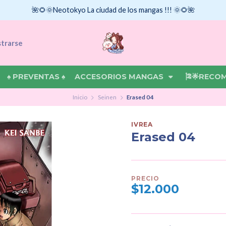
🌺🌻🌞Neotokyo La ciudad de los mangas !!! 🌞🌻🌺
strarse
♠ PREVENTAS ♠
ACCESORIOS MANGAS
🎏🌟RECO
Inicio
Seinen
Erased 04
IVREA
Erased 04
PRECIO
$12.000