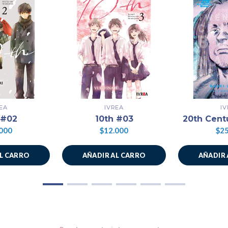
EA
IVREA
I
 #02
10th #03
20th Cent
000
$12.000
$25
AL CARRO
AÑADIR AL CARRO
AÑADIR 