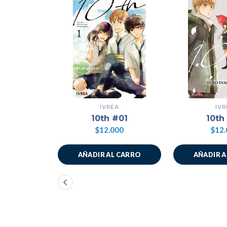
IVREA
IVR
10th #01
10th
$12.000
$12.
AÑADIR AL CARRO
AÑADIR 