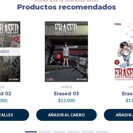
Puede que te interesen estos
Productos recomendados
TADO
EA
IVREA
I
ed 02
Erased 03
Eras
000
$12.000
$12
TALLES
AÑADIR AL CARRO
AÑADIR 