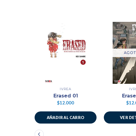
AGO
IVREA
IVR
Erased 01
Eras
$12.000
$12.
AÑADIR AL CARRO
VER DE