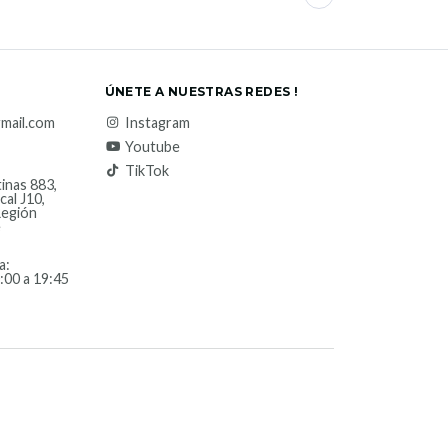
ÚNETE A NUESTRAS REDES !
mail.com
Instagram
Youtube
TikTok
inas 883,
cal J10,
Región
e
a:
:00 a 19:45