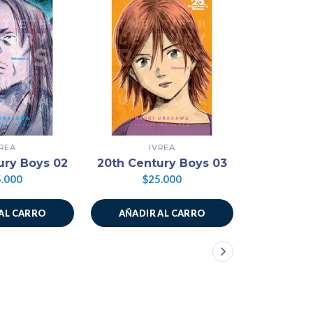
VREA
IVREA
ury Boys 02
20th Century Boys 03
20th Cen
.000
$25.000
$2
AL CARRO
AÑADIR AL CARRO
AÑADIR