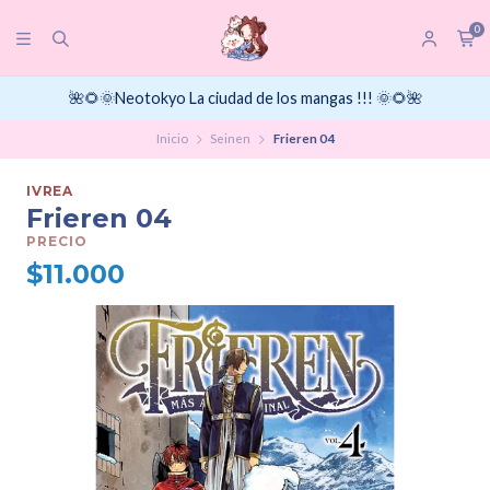
0
🌺🌻🌞Neotokyo La ciudad de los mangas !!! 🌞🌻🌺
Inicio
Seinen
Frieren 04
IVREA
Frieren 04
PRECIO
$11.000