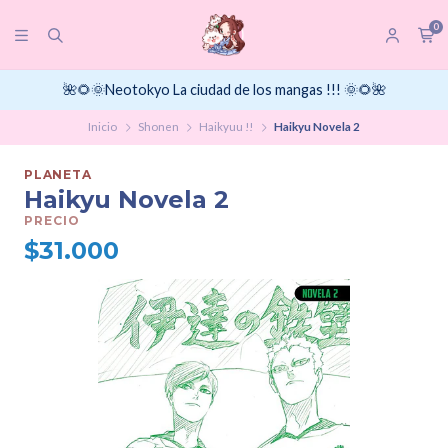
0
🌺🌻🌞Neotokyo La ciudad de los mangas !!! 🌞🌻🌺
Inicio
Shonen
Haikyuu !!
Haikyu Novela 2
PLANETA
Haikyu Novela 2
PRECIO
$31.000