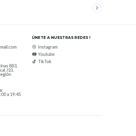
ÚNETE A NUESTRAS REDES !
mail.com
Instagram
Youtube
TikTok
inas 883,
cal J10,
Región
e
a:
:00 a 19:45