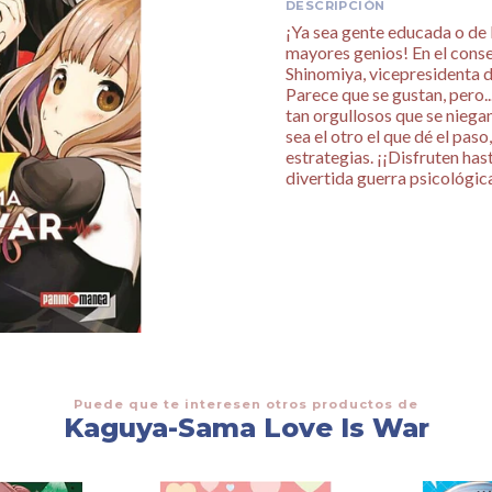
DESCRIPCIÓN
¡Ya sea gente educada o de 
mayores genios! En el conse
Shinomiya, vicepresidenta d
Parece que se gustan, pero.
tan orgullosos que se niega
sea el otro el que dé el pas
estrategias. ¡¡Disfruten ha
divertida guerra psicológic
Puede que te interesen otros productos de
Kaguya-Sama Love Is War