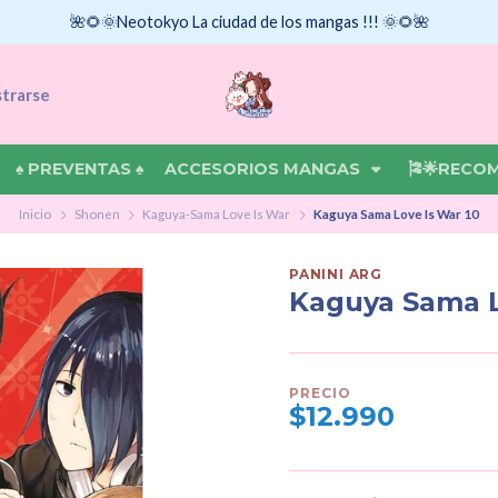
🌺🌻🌞Neotokyo La ciudad de los mangas !!! 🌞🌻🌺
strarse
♠ PREVENTAS ♠
ACCESORIOS MANGAS
🎏🌟RECO
Inicio
Shonen
Kaguya-Sama Love Is War
Kaguya Sama Love Is War 10
PANINI ARG
Kaguya Sama L
PRECIO
$12.990