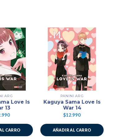
NI ARG
PANINI ARG
PAN
ma Love Is
Kaguya Sama Love Is
Kaguya S
r 13
War 14
W
.990
$12.990
$1
AL CARRO
AÑADIR AL CARRO
AÑADIR