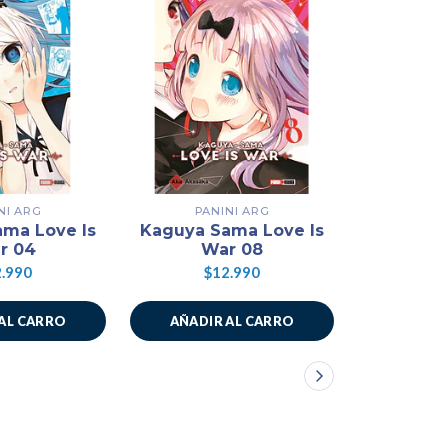
NI ARG
PANINI ARG
PAN
ma Love Is
Kaguya Sama Love Is
Kaguya S
r 04
War 08
W
.990
$12.990
$1
AL CARRO
AÑADIR AL CARRO
AÑADIR