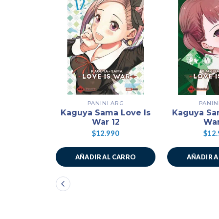
PANINI ARG
PANIN
Kaguya Sama Love Is
Kaguya Sa
War 12
War
$12.990
$12.
AÑADIR AL CARRO
AÑADIR 