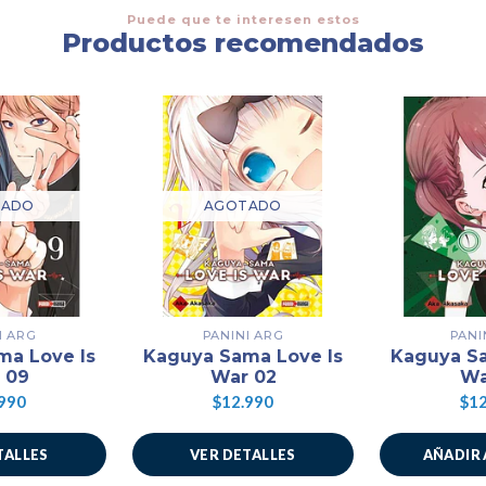
Puede que te interesen estos
Productos recomendados
TADO
AGOTADO
I ARG
PANINI ARG
PANI
ma Love Is
Kaguya Sama Love Is
Kaguya Sa
 09
War 02
Wa
990
$12.990
$12
TALLES
VER DETALLES
AÑADIR 