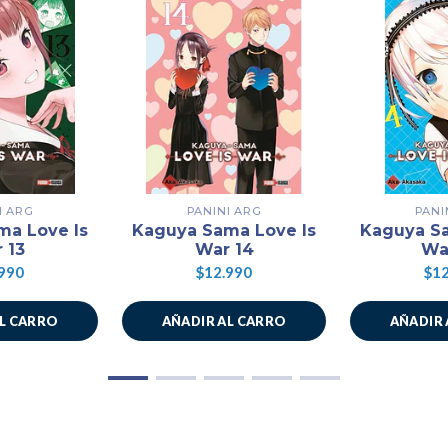
I ARG
PANINI ARG
PANI
ma Love Is
Kaguya Sama Love Is
Kaguya Sa
 13
War 14
Wa
990
$12.990
$12
AL CARRO
AÑADIR AL CARRO
AÑADIR 