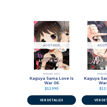
AGOTADO
AGO
PANINI ARG
PANIN
Kaguya Sama Love Is
Kaguya Sa
War 06
War
$12.990
$12.
VER DETALLES
VER DE