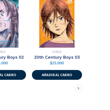
VREA
IVREA
ury Boys 02
20th Century Boys 03
20th Cen
.000
$25.000
$2
AL CARRO
AÑADIR AL CARRO
AÑADIR