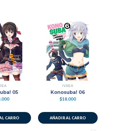
VREA
IVREA
uba! 05
Konosuba! 06
Kono
.000
$18.000
$1
AL CARRO
AÑADIR AL CARRO
AÑADIR