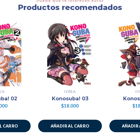
Puede que te interesen estos
Productos recomendados
EA
IVREA
I
ba! 02
Konosuba! 03
Konos
000
$18.000
$18
AL CARRO
AÑADIR AL CARRO
AÑADIR 