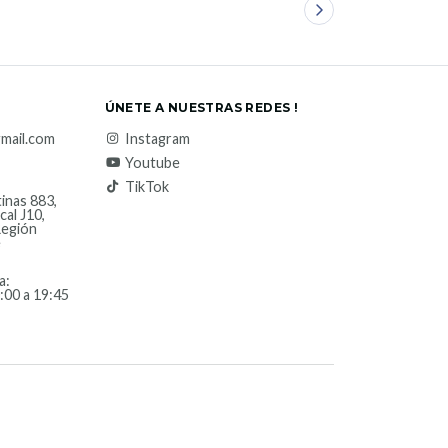
ÚNETE A NUESTRAS REDES !
mail.com
Instagram
Youtube
TikTok
inas 883,
cal J10,
Región
e
a:
:00 a 19:45