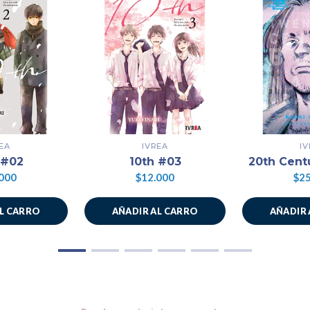
EA
IVREA
I
 #02
10th #03
20th Cent
000
$12.000
$25
AL CARRO
AÑADIR AL CARRO
AÑADIR 