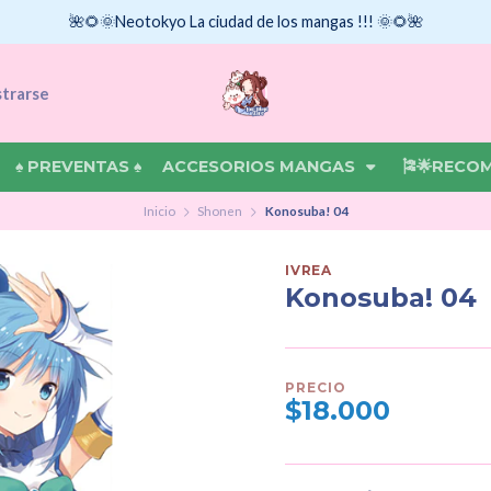
🌺🌻🌞Neotokyo La ciudad de los mangas !!! 🌞🌻🌺
strarse
♠ PREVENTAS ♠
ACCESORIOS MANGAS
🎏🌟RECO
Inicio
Shonen
Konosuba! 04
IVREA
Konosuba! 04
PRECIO
$18.000