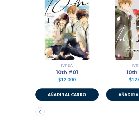
IVREA
IVR
10th #01
10th
$12.000
$12.
AÑADIR AL CARRO
AÑADIR 