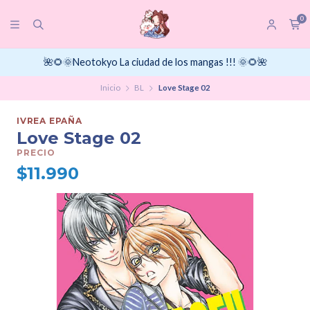
0
🌺🌻🌞Neotokyo La ciudad de los mangas !!! 🌞🌻🌺
Inicio
BL
Love Stage 02
IVREA EPAÑA
Love Stage 02
PRECIO
$11.990