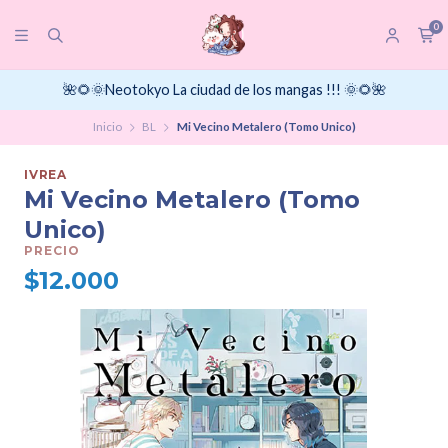
0
🌺🌻🌞Neotokyo La ciudad de los mangas !!! 🌞🌻🌺
Inicio
BL
Mi Vecino Metalero (Tomo Unico)
IVREA
Mi Vecino Metalero (Tomo
Unico)
PRECIO
$12.000