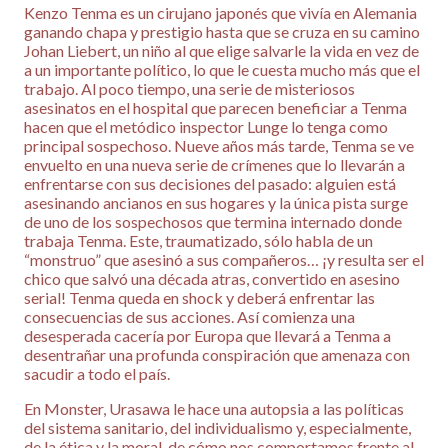
Kenzo Tenma es un cirujano japonés que vivía en Alemania
ganando chapa y prestigio hasta que se cruza en su camino
Johan Liebert, un niño al que elige salvarle la vida en vez de
a un importante político, lo que le cuesta mucho más que el
trabajo. Al poco tiempo, una serie de misteriosos
asesinatos en el hospital que parecen beneficiar a Tenma
hacen que el metódico inspector Lunge lo tenga como
principal sospechoso. Nueve años más tarde, Tenma se ve
envuelto en una nueva serie de crímenes que lo llevarán a
enfrentarse con sus decisiones del pasado: alguien está
asesinando ancianos en sus hogares y la única pista surge
de uno de los sospechosos que termina internado donde
trabaja Tenma. Este, traumatizado, sólo habla de un
“monstruo” que asesinó a sus compañeros… ¡y resulta ser el
chico que salvó una década atras, convertido en asesino
serial! Tenma queda en shock y deberá enfrentar las
consecuencias de sus acciones. Así comienza una
desesperada cacería por Europa que llevará a Tenma a
desentrañar una profunda conspiración que amenaza con
sacudir a todo el país.
En Monster, Urasawa le hace una autopsia a las políticas
del sistema sanitario, del individualismo y, especialmente,
de la ética y la moral, de cómo nos comportamos frente al