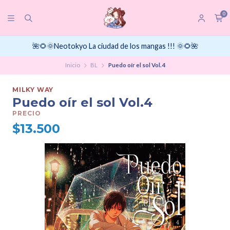
0
🌺🌻🌞Neotokyo La ciudad de los mangas !!! 🌞🌻🌺
Inicio
BL
Puedo oír el sol Vol.4
MILKY WAY
Puedo oír el sol Vol.4
PRECIO
$13.500