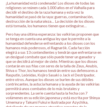
¡La humanidad está condenada! Los dioses de todas las
religiones se reúnen cada 1.000 años en el Valhalla para
decidir el destino de la raza humana y esta vez la
humanidad se pasó de la raya: guerras, contaminación,
destrucción de la naturaleza… La decisión de los dioses
está tomada, los humanos tienen que extinguirse…
Pero hay una última esperanza: las valkirias proponen que
se tenga en cuenta una antigua ley que le permite a la
humanidad defenderse enfrentando a los dioses con los
humanos más poderosos, el Ragnarök. Cada facción
elegirá a sus 13 contendientes y tendrán que enfrentarse en
un desigual combate que sólo puede tener un ganador y
que se decidirá al mejor de siete. Mientras que los dioses
contarán en sus filas con seres de la talla de Zeus, Anubis,
Shiva o Thor, los humanos tendrán entre sus defensores a
Rasputin, Leónidas, Kojiro Sasaki o Jack el Destripador,
entre otros. Aunque los dioses se burlen de sus débiles
contrincantes, la astucia humana y la ayuda de las valkirias
permitirá unos combates de lo más brutales y
sorprendentes. La serie cuenta hasta la fecha con 7
volúmenes en su edición japonesa y está escrita por Shinya
Umemura y Takumi Fukui e ilustrada por Azychika,
detallando de una manera atractiva aspectos de la