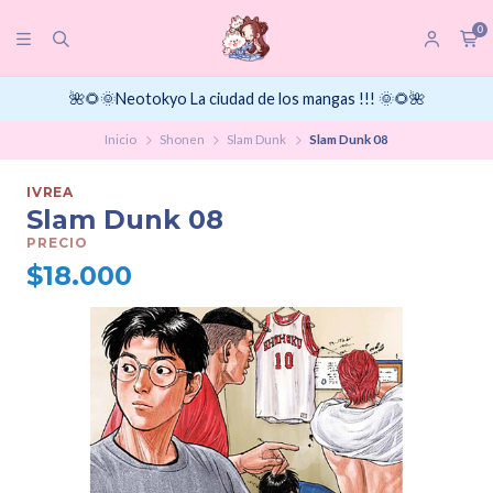
0
🌺🌻🌞Neotokyo La ciudad de los mangas !!! 🌞🌻🌺
Inicio
Shonen
Slam Dunk
Slam Dunk 08
IVREA
Slam Dunk 08
PRECIO
$18.000