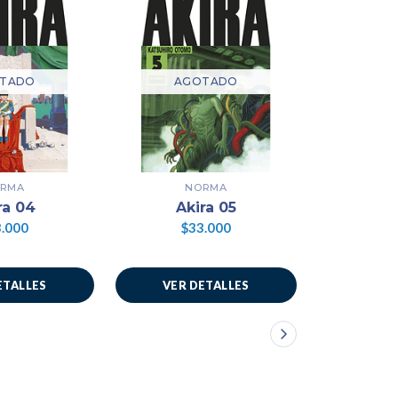
TADO
AGOTADO
AG
RMA
NORMA
N
ra 04
Akira 05
Akira 06
.000
$33.000
$3
ETALLES
VER DETALLES
VER 