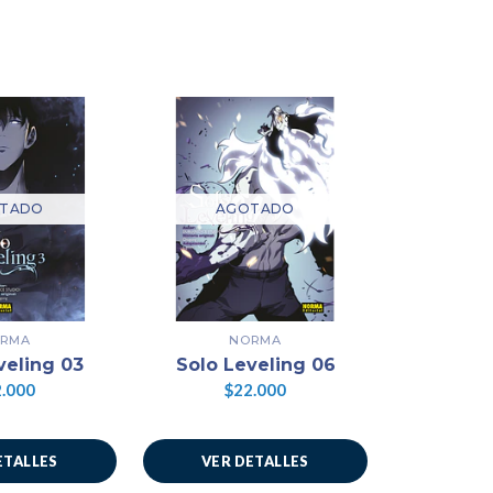
TADO
AGOTADO
AG
RMA
NORMA
N
veling 03
Solo Leveling 06
Solo L
.000
$22.000
$2
ETALLES
VER DETALLES
VER 