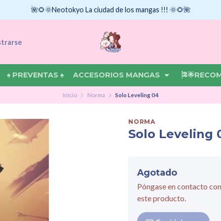
🌺🌻🌞Neotokyo La ciudad de los mangas !!! 🌞🌻🌺
strarse
♠ PREVENTAS ♠
ACCESORIOS MANGAS
🎏🌟RECO
Inicio
Norma
Solo Leveling 04
NORMA
Solo Leveling 
Agotado
Póngase en contacto con
este producto.