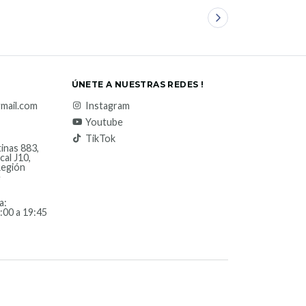
ÚNETE A NUESTRAS REDES !
mail.com
Instagram
Youtube
TikTok
inas 883,
cal J10,
Región
e
a:
:00 a 19:45