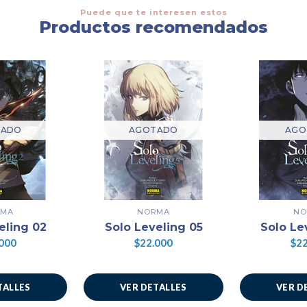
Puede que te interesen estos
Productos recomendados
TADO
AGOTADO
AGO
RMA
NORMA
NO
eling 02
Solo Leveling 05
Solo Le
000
$22.000
$22
TALLES
VER DETALLES
VER D