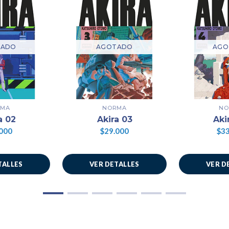
TADO
AGOTADO
AGO
RMA
NORMA
NO
a 02
Akira 03
Aki
000
$29.000
$33
TALLES
VER DETALLES
VER D