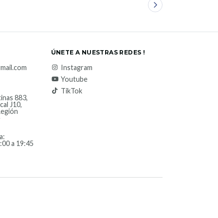
ÚNETE A NUESTRAS REDES !
mail.com
Instagram
Youtube
TikTok
inas 883,
cal J10,
Región
e
a:
:00 a 19:45