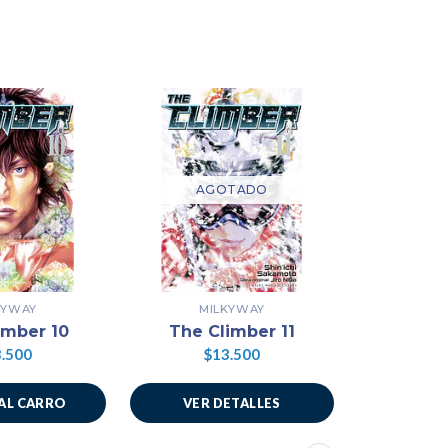
AGOTADO
AG
KYWAY
MILKYWAY
MI
imber 10
The Climber 11
The C
.500
$13.500
$1
AL CARRO
VER DETALLES
VER 