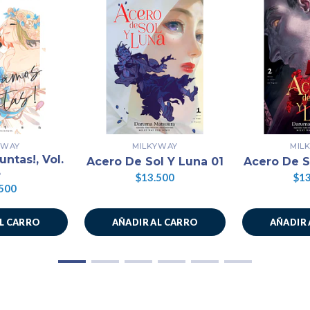
YWAY
MILKYWAY
MIL
ntas!, Vol.
Acero De Sol Y Luna 01
Acero De S
3
$13.500
$13
500
AL CARRO
AÑADIR AL CARRO
AÑADIR 