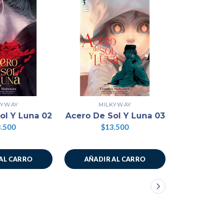
KYWAY
MILKYWAY
MI
ol Y Luna 02
Acero De Sol Y Luna 03
Acero De 
.500
$13.500
$1
AL CARRO
AÑADIR AL CARRO
AÑADIR