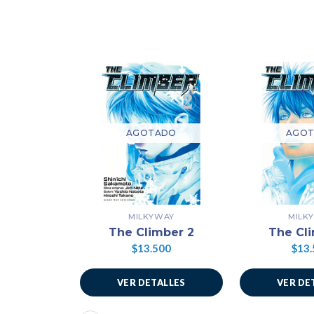
AGOTADO
AGO
MILKYWAY
MILK
The Climber 2
The Cl
$13.500
$13.
VER DETALLES
VER DE