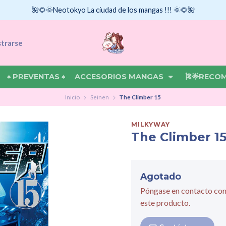
🌺🌻🌞Neotokyo La ciudad de los mangas !!! 🌞🌻🌺
strarse
♠ PREVENTAS ♠
ACCESORIOS MANGAS
🎏🌟RECO
Inicio
Seinen
The Climber 15
MILKYWAY
The Climber 1
Agotado
Póngase en contacto con
este producto.