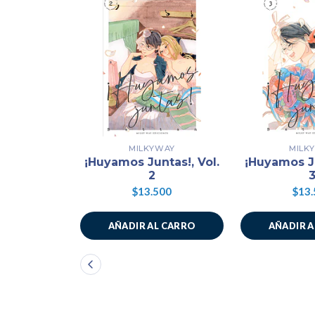
MILKYWAY
MILK
¡Huyamos Juntas!, Vol.
¡Huyamos Ju
2
$13.500
$13.
AÑADIR AL CARRO
AÑADIR 