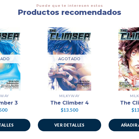
Puede que te interesen estos
Productos recomendados
TADO
AGOTADO
YWAY
MILKYWAY
MIL
imber 3
The Climber 4
The Cl
500
$13.500
$13
TALLES
VER DETALLES
AÑADIR 