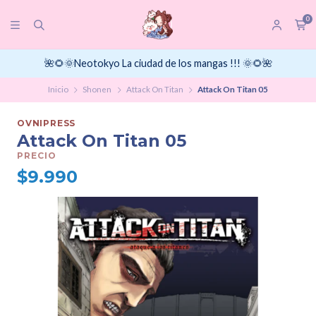
0
🌺🌻🌞Neotokyo La ciudad de los mangas !!! 🌞🌻🌺
Inicio
Shonen
Attack On Titan
Attack On Titan 05
OVNIPRESS
Attack On Titan 05
PRECIO
$9.990