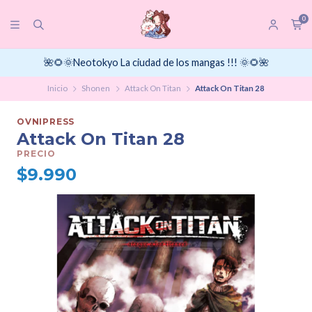
0
🌺🌻🌞Neotokyo La ciudad de los mangas !!! 🌞🌻🌺
Inicio
Shonen
Attack On Titan
Attack On Titan 28
OVNIPRESS
Attack On Titan 28
PRECIO
$9.990