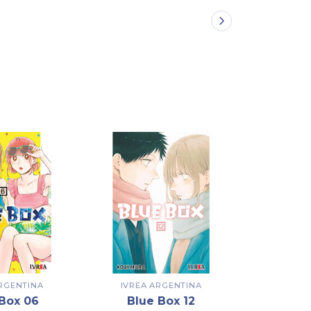
AG
ARGENTINA
IVREA ARGENTINA
IVREA
Box 06
Blue Box 12
Blue