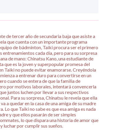
nte de tercer año de secundaria baja que asiste a
uela que cuenta con un importante programa
 equipo de bádminton, Taiki procura ser el primero
los entrenamientos cada día, pero para su sorpresa
gana de mano: Chinatsu Kano, una estudiante de
ta que es la joven y superpopular promesa del
en Taiki no puede evitar enamorarse. Creyéndola
comienza a entrenar duro para convertirse en un
ero cuando se entera de que la familia de
ero por motivos laborales, intentará convencerla
ue juntos luchen por llevar a sus respectivos
nal. Para su sorpresa, Chinatsu le revela que ella
se va a quedar en la casa de una amiga de su madre
ra. Lo que Taiki no sabe es que esa amiga es nada
dre y que ellos pasarán de ser simples
ommates, lo que dispara una historia de amor que
í y luchar por cumplir sus sueños.