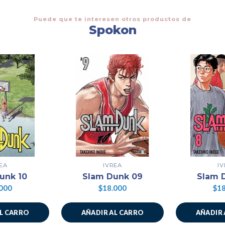
Puede que te interesen otros productos de
Spokon
EA
IVREA
I
unk 10
Slam Dunk 09
Slam 
000
$18.000
$18
AL CARRO
AÑADIR AL CARRO
AÑADIR 