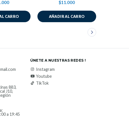
.000
$11.000
$1
AL CARRO
AÑADIR AL CARRO
VER 
ÚNETE A NUESTRAS REDES !
mail.com
Instagram
Youtube
TikTok
inas 883,
cal J10,
Región
e
a:
:00 a 19:45