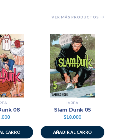
VER MÁS PRODUCTOS
VREA
IVREA
Dunk 08
Slam Dunk 05
Slam
.000
$18.000
$1
AL CARRO
AÑADIR AL CARRO
AÑADIR