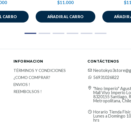
000
$11.000
$11
AL CARRO
AÑADIR AL CARRO
AÑADIR 
INFORMACION
CONTÁCTENOS
Neotokyo3store@g
TÉRMINOS Y CONDICIONES
56931026822
¿COMO COMPRAR?
ENVIOS !
"Neo Imperio" Agust
REEMBOLSOS !
Mall Vivo Imperio Lo
8320155 Santiago, 
Metropolitana, Chil
Horario Tienda Físic
Lunes a Domingo 10
hrs