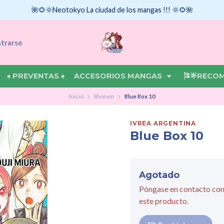
🌺🌻🌞Neotokyo La ciudad de los mangas !!! 🌞🌻🌺
strarse
♠ PREVENTAS ♠
ACCESORIOS MANGAS
🎏🌟RECO
Inicio
Shonen
Blue Box 10
IVREA ARGENTINA
Blue Box 10
Agotado
Póngase en contacto con
este producto.