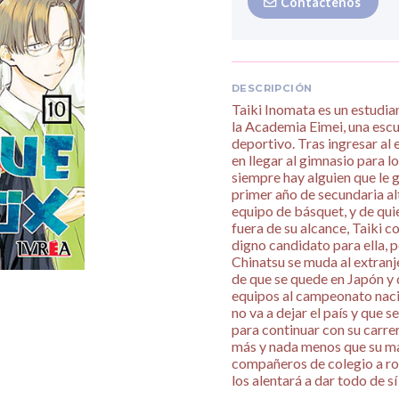
Contáctenos
DESCRIPCIÓN
Taiki Inomata es un estudia
la Academia Eimei, una esc
deportivo. Tras ingresar al
en llegar al gimnasio para 
siempre hay alguien que le 
primer año de secundaria al
equipo de básquet, y de qui
fuera de su alcance, Taiki 
digno candidato para ella, p
Chinatsu se muda al extranj
de que se quede en Japón y q
equipos al campeonato nacio
no va a dejar el país y que 
para continuar con su carre
más y nada menos que su ma
compañeros de colegio a ro
los alentará a dar todo de s