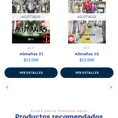
AGOTADO
AGOTADO
ECC
ECC
Alimañas 01
Alimañas 02
$13.000
$13.000
VER DETALLES
VER DETALLES
Puede que te interesen estos
Productos recomendados