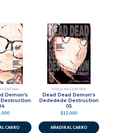
ARGENTINA
IVREA ARGENTINA
IVREA
d Demon’s
Dead Dead Demon’s
Dead De
Destruction
Dededede Destruction
Dededede
04
05
.000
$12.000
$1
AL CARRO
AÑADIR AL CARRO
AÑADIR