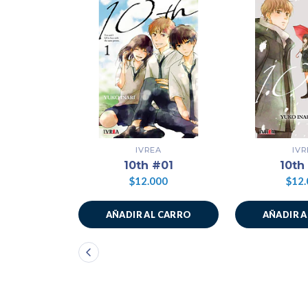
IVREA
IVR
10th #01
10th
$12.000
$12.
AÑADIR AL CARRO
AÑADIR 