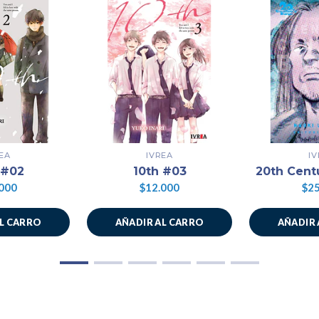
EA
IVREA
I
 #02
10th #03
20th Cent
000
$12.000
$25
AL CARRO
AÑADIR AL CARRO
AÑADIR 