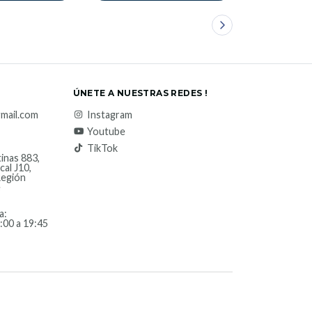
ÚNETE A NUESTRAS REDES !
mail.com
Instagram
Youtube
TikTok
inas 883,
cal J10,
Región
e
a:
:00 a 19:45