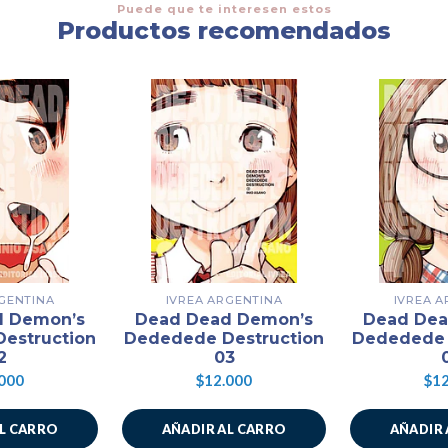
Puede que te interesen estos
Productos recomendados
GENTINA
IVREA ARGENTINA
IVREA 
d Demon’s
Dead Dead Demon’s
Dead Dea
estruction
Dededede Destruction
Dededede 
2
03
000
$12.000
$12
AL CARRO
AÑADIR AL CARRO
AÑADIR 