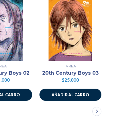
VREA
IVREA
ury Boys 02
20th Century Boys 03
20th Cen
.000
$25.000
$2
AL CARRO
AÑADIR AL CARRO
AÑADIR