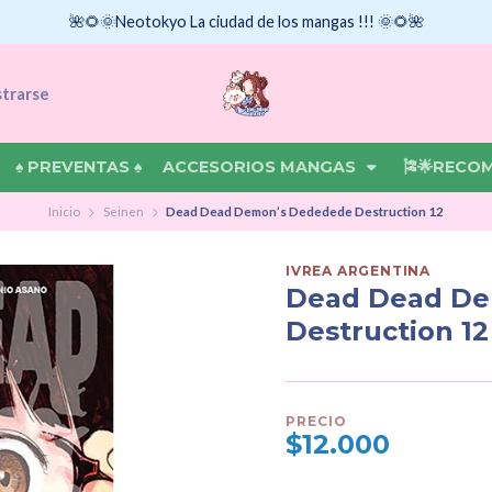
🌺🌻🌞Neotokyo La ciudad de los mangas !!! 🌞🌻🌺
strarse
♠ PREVENTAS ♠
ACCESORIOS MANGAS
🎏🌟RECO
Inicio
Seinen
Dead Dead Demon’s Dededede Destruction 12
IVREA ARGENTINA
Dead Dead De
Destruction 12
PRECIO
$12.000