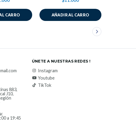
.000
$11.000
$1
AL CARRO
AÑADIR AL CARRO
AÑADIR
ÚNETE A NUESTRAS REDES !
mail.com
Instagram
Youtube
TikTok
inas 883,
cal J10,
Región
e
a:
:00 a 19:45