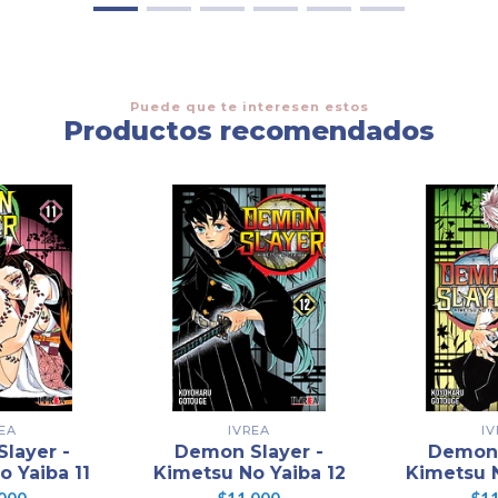
Puede que te interesen estos
Productos recomendados
EA
IVREA
I
layer -
Demon Slayer -
Demon 
o Yaiba 11
Kimetsu No Yaiba 12
Kimetsu N