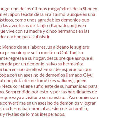
uge, uno de los últimos megaéxitos de la Shonen
n el Japón feudal de la Era Taisho, aunque en una
ásticos, como unos agradables demonios que
 las aventuras de Tanjiro Kamado, un joven
ue vive con su madre y cinco hermanos en las
der carbón para subsistir.
lviendo de sus labores, un aldeano le sugiere
ra prevenir que se lo morfe un Oni. Tanjiro
nte regresa a su hogar, descubre que aunque él
evorada por un demonio, salvo su hermanita
tida en uno de ellos! En su desesperación por
e topa con un asesino de demonios llamado Giyu
l con pinta de me tomé tres valiums), quien
Nezuko retiene suficiente de su humanidad para
o. Sorprendido por esto, y por las habilidades de
re que vaya a visitar a su maestro… Así comienzan
ra convertirse en un asesino de demonios y lograr
ra su hermana, como al asesino de su familia,
 y rivales de lo más inesperados.