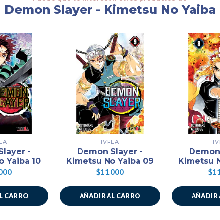
Demon Slayer - Kimetsu No Yaiba
EA
IVREA
I
layer -
Demon Slayer -
Demon 
o Yaiba 10
Kimetsu No Yaiba 09
Kimetsu N
000
$11.000
$11
AL CARRO
AÑADIR AL CARRO
AÑADIR 