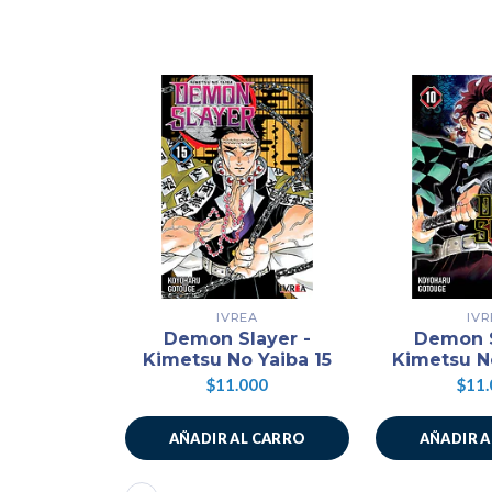
IVREA
IVR
Demon Slayer -
Demon S
Kimetsu No Yaiba 15
Kimetsu N
$11.000
$11.
AÑADIR AL CARRO
AÑADIR 