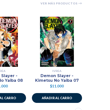
VER MÁS PRODUCTOS
VREA
IVREA
Slayer -
Demon Slayer -
Demon
o Yaiba 08
Kimetsu No Yaiba 07
Kimetsu 
.000
$11.000
$1
AL CARRO
AÑADIR AL CARRO
AÑADIR