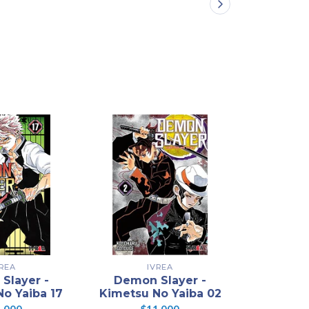
VREA
IVREA
Slayer -
Demon Slayer -
Demon
o Yaiba 17
Kimetsu No Yaiba 02
Kimetsu 