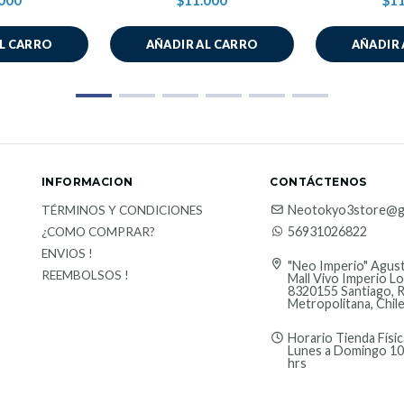
000
$11.000
$11
AL CARRO
AÑADIR AL CARRO
AÑADIR 
INFORMACION
CONTÁCTENOS
Neotokyo3store@g
TÉRMINOS Y CONDICIONES
56931026822
¿COMO COMPRAR?
ENVIOS !
"Neo Imperio" Agust
REEMBOLSOS !
Mall Vivo Imperio Lo
8320155 Santiago, 
Metropolitana, Chil
Horario Tienda Físic
Lunes a Domingo 10
hrs