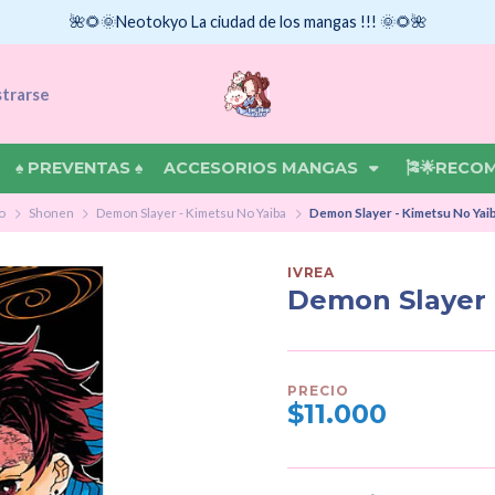
🌺🌻🌞Neotokyo La ciudad de los mangas !!! 🌞🌻🌺
strarse
♠ PREVENTAS ♠
ACCESORIOS MANGAS
🎏🌟RECO
io
Shonen
Demon Slayer - Kimetsu No Yaiba
Demon Slayer - Kimetsu No Yai
IVREA
Demon Slayer 
PRECIO
$11.000