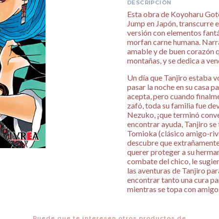
DESCRIPCIÓN
Esta obra de Koyoharu Goto
Jump en Japón, transcurre e
versión con elementos fant
morfan carne humana. Narra
amable y de buen corazón q
montañas, y se dedica a ven
Un día que Tanjiro estaba vo
pasar la noche en su casa pa
acepta, pero cuando finalme
zafó, toda su familia fue d
Nezuko, ¡que terminó conver
encontrar ayuda, Tanjiro s
Tomioka (clásico amigo-riva
descubre que extrañamente 
querer proteger a su herman
combate del chico, le sugie
las aventuras de Tanjiro pa
encontrar tanto una cura pa
mientras se topa con amigos
Puede que te interesen otros productos de