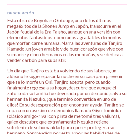
DESCRIPCIÓN
Esta obra de Koyoharu Gotouge, uno de los últimos
megaéxitos de la Shonen Jump en Japón, transcurre en el
Japón feudal de la Era Taisho, aunque en una versión con
elementos fantásticos, como unos agradables demonios
que morfan carne humana. Narra las aventuras de Tanjiro
Kamado, un joven amable y de buen corazón que vive con
su madre y cinco hermanos en las montañas, y se dedica a
vender carbón para subsistir.
Un día que Tanjiro estaba volviendo de sus labores, un
aldeano le sugiere pasar la noche en su casa para prevenir
que se lo morfe un Oni. Tanjiro acepta, pero cuando
finalmente regresa a su hogar, descubre que aunque él
zafó, toda su familia fue devorada por un demonio, salvo su
hermanita Nezuko, ¡que terminó convertida en uno de
ellos! En su desesperación por encontrar ayuda, Tanjiro se
topa con un asesino de demonios llamado Giyu Tomioka
(clásico amigo-rival con pinta de me tomé tres valiums),
quien descubre que extrañamente Nezuko retiene
suficiente de su humanidad para querer proteger a su
hermano. Sorprendido por esto, y por las habilidades de