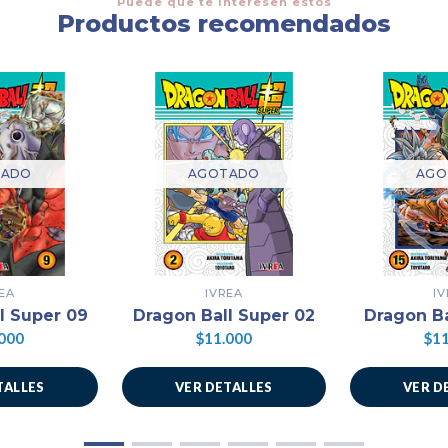
Puede que te interesen estos
Productos recomendados
TADO
AGOTADO
AGO
EA
IVREA
I
l Super 09
Dragon Ball Super 02
Dragon Ba
000
$11.000
$11
TALLES
VER DETALLES
VER D