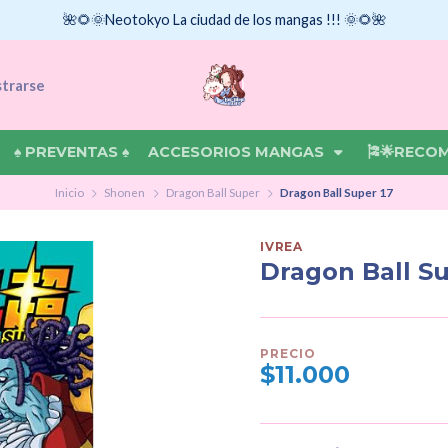
🌺🌻🌞Neotokyo La ciudad de los mangas !!! 🌞🌻🌺
strarse
♠ PREVENTAS ♠
ACCESORIOS MANGAS
🎏🌟RECO
Inicio
Shonen
Dragon Ball Super
Dragon Ball Super 17
IVREA
Dragon Ball Su
PRECIO
$11.000