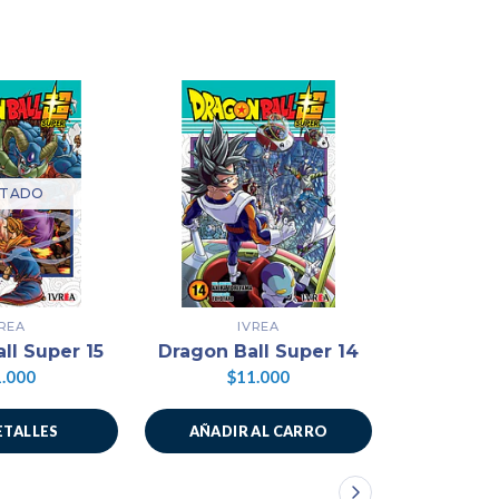
TADO
VREA
IVREA
ll Super 15
Dragon Ball Super 14
Dragon B
.000
$11.000
$1
ETALLES
AÑADIR AL CARRO
AÑADIR