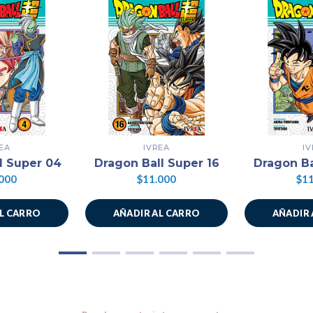
EA
IVREA
I
l Super 04
Dragon Ball Super 16
Dragon Ba
000
$11.000
$11
AL CARRO
AÑADIR AL CARRO
AÑADIR 