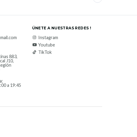
ÚNETE A NUESTRAS REDES !
mail.com
Instagram
Youtube
TikTok
inas 883,
cal J10,
Región
e
a:
:00 a 19:45