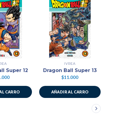
VREA
IVREA
ll Super 12
Dragon Ball Super 13
Dragon B
.000
$11.000
$1
AL CARRO
AÑADIR AL CARRO
AÑADIR