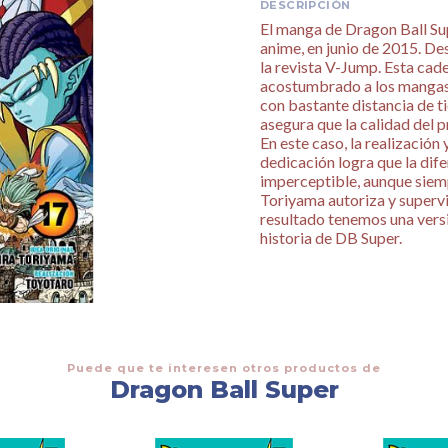
DESCRIPCIÓN
El manga de Dragon Ball Su
anime, en junio de 2015. De
la revista V-Jump. Esta ca
acostumbrado a los mangas
con bastante distancia de ti
asegura que la calidad del 
En este caso, la realización
dedicación logra que la dif
imperceptible, aunque siemp
Toriyama autoriza y superv
resultado tenemos una versi
historia de DB Super.
Puede que te interesen otros productos de
Dragon Ball Super