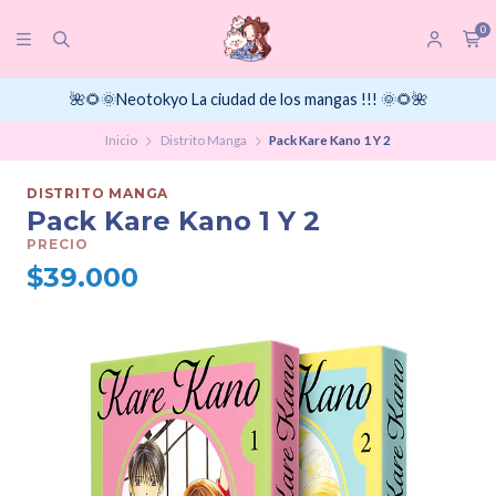
0
🌺🌻🌞Neotokyo La ciudad de los mangas !!! 🌞🌻🌺
Inicio
Distrito Manga
Pack Kare Kano 1 Y 2
DISTRITO MANGA
Pack Kare Kano 1 Y 2
PRECIO
$39.000