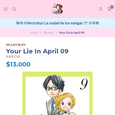
0
🌺🌻🌞Neotokyo La ciudad de los mangas !!! 🌞🌻🌺
Inicio
Shonen
Your Lie In April 09
MILKYWAY
Your Lie In April 09
PRECIO
$13.000