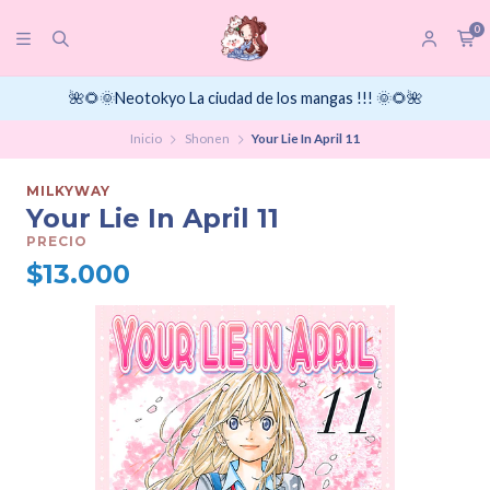
0
🌺🌻🌞Neotokyo La ciudad de los mangas !!! 🌞🌻🌺
Inicio
Shonen
Your Lie In April 11
MILKYWAY
Your Lie In April 11
PRECIO
$13.000