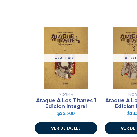
AGOTADO
AGO
NORMA
NO
Ataque A Los Titanes 1
Ataque A Lo
Edicion Integral
Edicion 
$33.500
$33.
VER DETALLES
VER DE