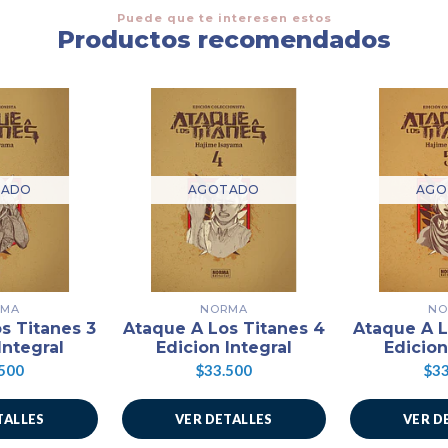
Puede que te interesen estos
Productos recomendados
TADO
AGOTADO
AGO
RMA
NORMA
NO
s Titanes 3
Ataque A Los Titanes 4
Ataque A L
Integral
Edicion Integral
Edicion
500
$33.500
$33
TALLES
VER DETALLES
VER D