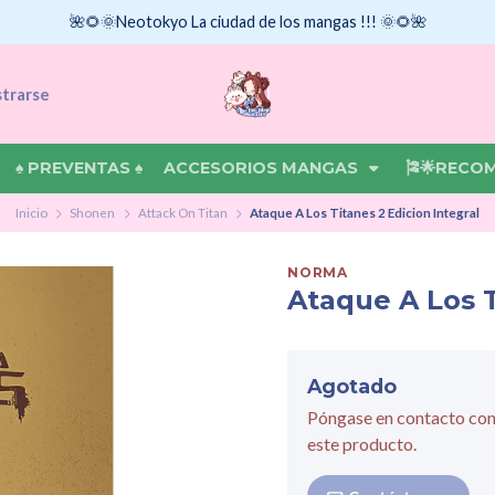
🌺🌻🌞Neotokyo La ciudad de los mangas !!! 🌞🌻🌺
strarse
♠ PREVENTAS ♠
ACCESORIOS MANGAS
🎏🌟RECO
Inicio
Shonen
Attack On Titan
Ataque A Los Titanes 2 Edicion Integral
NORMA
Ataque A Los T
Agotado
Póngase en contacto con
este producto.