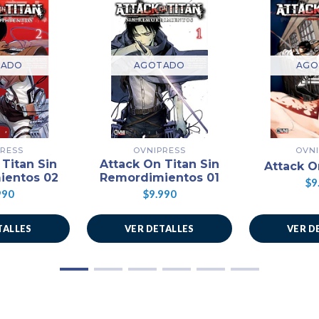
TADO
AGOTADO
AGO
PRESS
OVNIPRESS
OVNI
 Titan Sin
Attack On Titan Sin
Attack O
ientos 02
Remordimientos 01
$9
990
$9.990
TALLES
VER DETALLES
VER D