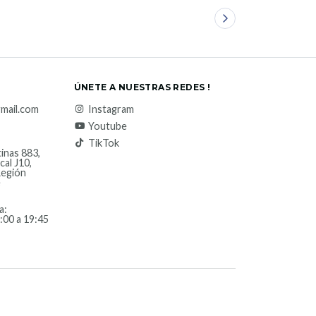
ÚNETE A NUESTRAS REDES !
mail.com
Instagram
Youtube
TikTok
inas 883,
cal J10,
Región
e
a:
:00 a 19:45