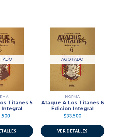
TADO
AGOTADO
AG
RMA
NORMA
PAN
os Titanes 5
Ataque A Los Titanes 6
Naru
 Integral
Edicion Integral
$1
.500
$33.500
ETALLES
VER DETALLES
VER 