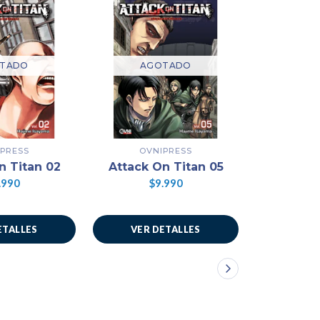
TADO
AGOTADO
AG
PRESS
OVNIPRESS
OVN
n Titan 02
Attack On Titan 05
Attack 
.990
$9.990
$
ETALLES
VER DETALLES
VER 