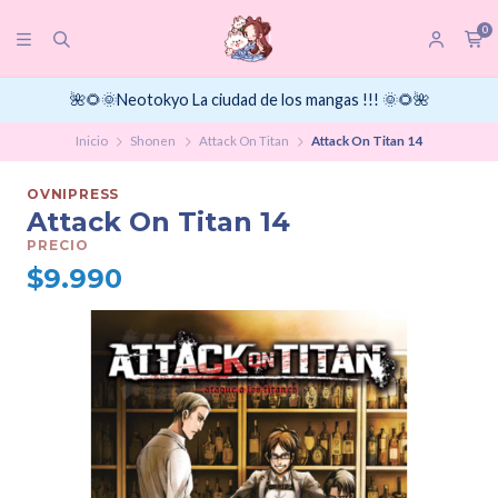
0
🌺🌻🌞Neotokyo La ciudad de los mangas !!! 🌞🌻🌺
Inicio
Shonen
Attack On Titan
Attack On Titan 14
OVNIPRESS
Attack On Titan 14
PRECIO
$9.990