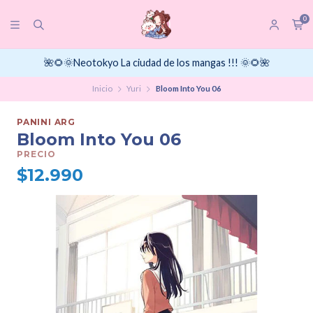
0
🌺🌻🌞Neotokyo La ciudad de los mangas !!! 🌞🌻🌺
Inicio
Yuri
Bloom Into You 06
PANINI ARG
Bloom Into You 06
PRECIO
$12.990